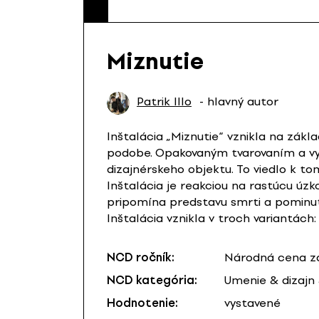
Miznutie
Patrik Illo
- hlavný autor
Inštalácia „Miznutie“ vznikla na zák
podobe. Opakovaným tvarovaním a vyp
dizajnérskeho objektu. To viedlo k to
Inštalácia je reakciou na rastúcu úz
pripomína predstavu smrti a pominute
Inštalácia vznikla v troch variantách
NCD ročník:
Národná cena za
NCD kategória:
Umenie & dizajn
Hodnotenie:
vystavené