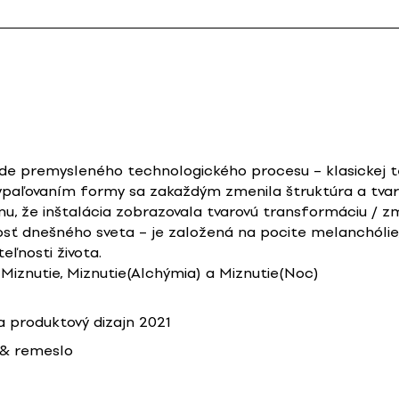
lade premysleného technologického procesu – klasickej t
aľovaním formy sa zakaždým zmenila štruktúra a tvar vá
mu, že inštalácia zobrazovala tvarovú transformáciu / zm
kosť dnešného sveta – je založená na pocite melanchólie
ľnosti života.
: Miznutie, Miznutie(Alchýmia) a Miznutie(Noc)
 produktový dizajn 2021
 & remeslo