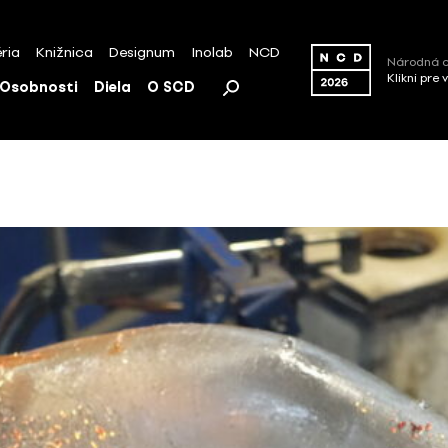
ria
Knižnica
Designum
Inolab
NCD
Národná c
Klikni pre 
Osobnosti
Diela
O SCD