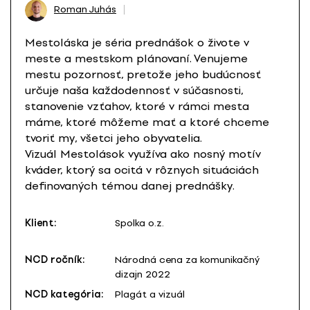
Roman Juhás
Mestoláska je séria prednášok o živote v
meste a mestskom plánovaní. Venujeme
mestu pozornosť, pretože jeho budúcnosť
určuje naša každodennosť v súčasnosti,
stanovenie vzťahov, ktoré v rámci mesta
máme, ktoré môžeme mať a ktoré chceme
tvoriť my, všetci jeho obyvatelia.
Vizuál Mestolások využíva ako nosný motív
kváder, ktorý sa ocitá v rôznych situáciách
definovaných témou danej prednášky.
Klient:
Spolka o.z.
NCD ročník:
Národná cena za komunikačný
dizajn 2022
NCD kategória:
Plagát a vizuál