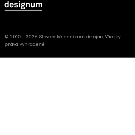
© 2010 - 2026 Slovenské centrum dizajnu, Všetky
práva vyhradené