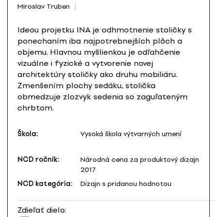
Miroslav Truben
Ideou projetku INA je odhmotnenie stoličky s
ponechaním iba najpotrebnejších plôch a
objemu. Hlavnou myšlienkou je odľahčenie
vizuálne i fyzické a vytvorenie novej
architektúry stoličky ako druhu mobiliáru.
Zmenšením plochy sedáku, stolička
obmedzuje zlozvyk sedenia so zaguľateným
chrbtom.
Škola:
Vysoká škola výtvarných umení
NCD ročník:
Národná cena za produktový dizajn
2017
NCD kategória:
Dizajn s pridanou hodnotou
Zdieľať dielo: