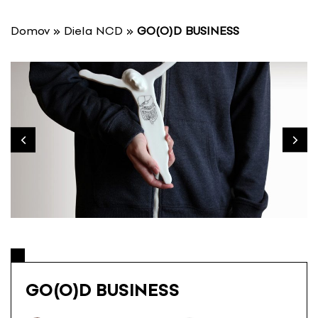
P
r
Domov
»
Diela NCD
»
GO(O)D BUSINESS
e
s
k
o
č
i
ť
n
a
o
b
s
a
h
GO(O)D BUSINESS