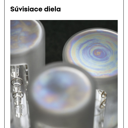
Súvisiace diela