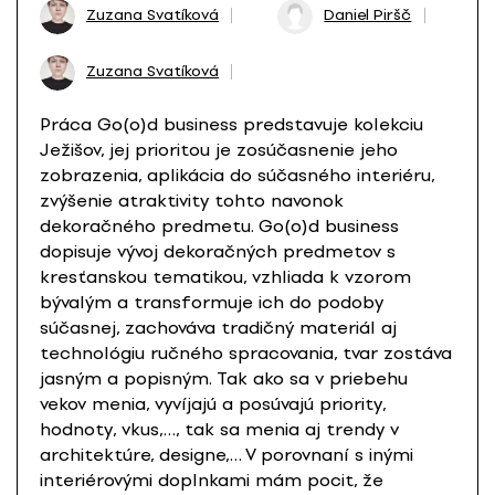
Zuzana Svatíková
Daniel Piršč
Zuzana Svatíková
Práca Go(o)d business predstavuje kolekciu
Ježišov, jej prioritou je zosúčasnenie jeho
zobrazenia, aplikácia do súčasného interiéru,
zvýšenie atraktivity tohto navonok
dekoračného predmetu. Go(o)d business
dopisuje vývoj dekoračných predmetov s
kresťanskou tematikou, vzhliada k vzorom
bývalým a transformuje ich do podoby
súčasnej, zachováva tradičný materiál aj
technológiu ručného spracovania, tvar zostáva
jasným a popisným. Tak ako sa v priebehu
vekov menia, vyvíjajú a posúvajú priority,
hodnoty, vkus,…, tak sa menia aj trendy v
architektúre, designe,… V porovnaní s inými
interiérovými doplnkami mám pocit, že