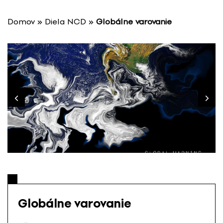
P
r
Domov
»
Diela NCD
»
Globálne varovanie
e
s
k
o
č
i
ť
n
a
o
b
s
a
h
Globálne varovanie