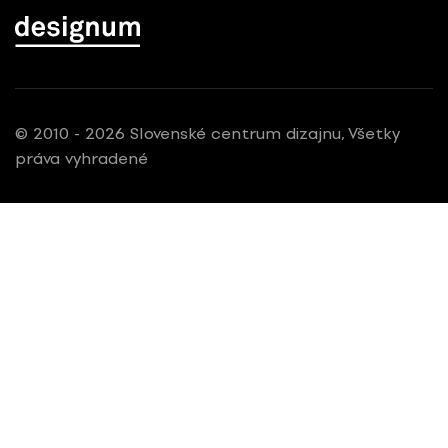
© 2010 - 2026 Slovenské centrum dizajnu, Všetky
práva vyhradené