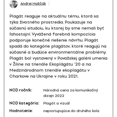
Andrej Haščák
Plagát reaguje na aktuálnu tému, ktorá sa
týka životného prostredia. Poukazuje na
súčasnú situáciu, ku ktorej by sme nemali byť
ľahostajní. Vyvážená farebná kompozícia
podporuje konečné riešenie návrhu. Plagát
spadá do kategórie plagátov, ktoré reagujú na
súčasné a budúce environmentálne problémy.
Plagát bol vystavený v Považskej galérii umenia
v Žiline na trienále Ekoplágátu ’20 a na
Medzinárodnom trienále ekoplagátu v
Charkove na Ukrajine v roku 2021.
NCD ročník:
Národná cena za komunikačný
dizajn 2022
NCD kategória:
Plagát a vizuál
Hodnotenie:
nepostupujúce do druhého kola