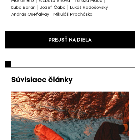
Martin Brix
Alžbeta Irhová
Tereza Maco
Ľubo Baran
Jozef Čabo
Lukáš Radošovský
András Cséfalvay
Mikuláš Procháska
PREJSŤ NA DIELA
Súvisiace články