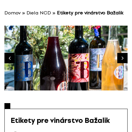
P
r
Domov
»
Diela NCD
»
Etikety pre vinárstvo Bažalik
e
s
k
o
č
i
ť
n
a
o
b
s
a
h
Etikety pre vinárstvo Bažalik