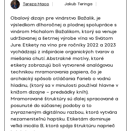
Tereza Maco
Jakub Teringa
Obalový dizajn pre vinárstvo Bažalik, je
výsledkom dlhoročnej a plodnej spolupráce s
vinárom Michalom Bažalikom, ktorý sa venuje
udržiavanej a šetrnej výrobe vína vo Svätom
Jure. Etikety na víno pre ročníky 2022 a 2023
vychádzajú z inšpirácie organických tvarov a
miešania chutí. Abstrakné motívy, ktoré
etikety zobrazujú boli vytvorené analógovou
technikou mramorovania papiera, čo je
archaický spôsob otláčania farieb o vodnú
hladinu, (ktorý sa v minulosti používal hlavne v
knižom dizajne – predsádky kníh).
Mramorované štruktúry sú ďalej spracované a
posunuté do súčasnej podoby a to
zvyrazneným digitálnou razbou, ktorá vytvára
nezameniteľnú haptiku. Etiketám dominuje
veľká inicála B, ktorá spája štruktúru naprieč