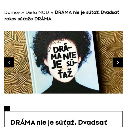
P
r
Domov
»
Diela NCD
»
DRÁMA nie je súťaž. Dvadsať
e
rokov súťaže DRÁMA
s
k
o
č
i
ť
n
a
o
b
s
a
h
DRÁMA nie je súťaž. Dvadsať