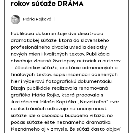
rokov súťaže DRÁMA
Mária Rojková
Publikácia dokumentuje dve desaťročia
dramatickej súťaže, ktorá do slovenského
profesionálneho divadla uviedla desiatky
nových mien i kvalitných textov. Publikácia
obsahuje vlastné životopisy autoriek a autorov
– účastníkov súťaže, anotácie odmenených a
finálových textov, súpis inscenácií ocenených
hier i výberovú fotografickú dokumentáciu.
Dizajn publikácie realizovala renomovaná
grafička Mária Rojko, ktorá pracovala s
ilustráciami Miloša Koptáka. „Neviditeľná“ tvár
na ilustráciách odkazuje na anonymnosť
súťaže, ide o asociáciu budúceho víťaza, no
počas súťaže ešte neznámeho dramatika.
Neznámeho aj v zmysle, že súťaž často objaví