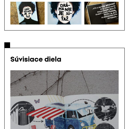
Súvisiace diela