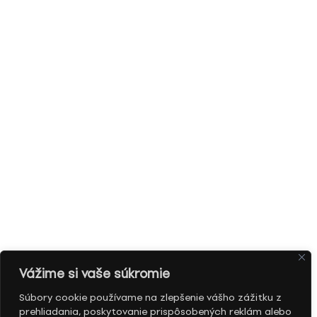
Vážime si vaše súkromie
Súbory cookie používame na zlepšenie vášho zážitku z
prehliadania, poskytovanie prispôsobených reklám alebo