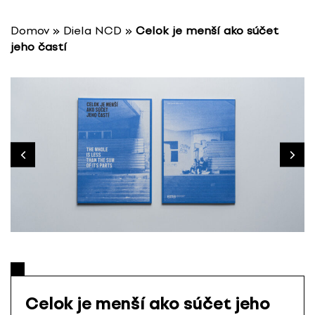
P
r
Domov
»
Diela NCD
»
Celok je menší ako súčet
e
jeho častí
s
k
o
č
i
ť
n
a
o
b
s
a
h
Celok je menší ako súčet jeho