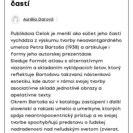
častí
Aurélia Garová
Publikácia Celok je menší ako súčet jeho častí
vychádza z výskumu tvorby neoavantgardného
umelca Petra Bartoša (1938) a artikuluje i
formy jeho autorskej prezentácie.
Sleduje formát atlasu s alternatívnym
viazaním a skladaním vyklápacích listov, ktorý
reflektuje Bartošovu takzvanú nástenkovú
estetiku, kde autor v rámci svojej tvorby
asociatívne skladá jednotlivé obrazy a
apelatívne texty.
Okrem Bartoša sú v katalógu zastúpení i ďalší
slovenskí a rakúski umelci a umelkyne, ktorých
spája neantropocentrický prístup a vo svojej
tvorbe spochybňujú predstavu o ľudskej
nadradenosti nad neľudským svetom (zvierat,