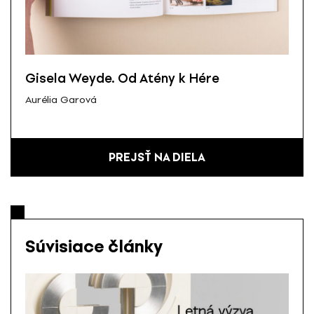
Gisela Weyde. Od Atény k Hére
Aurélia Garová
PREJSŤ NA DIELA
Súvisiace články