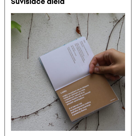
Súvisiace diela