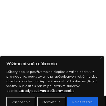
Vážime si vaše súkromie
Súbory cookie používame na zlepšenie vášho zážitku z
prehliadania, poskytovanie prispôsobených reklám alebo
obsahu a analýzu našej návštevnosti. Kliknutím na „Prijať
všetko“ súhlasíte s naším používaním súborov
cookie.
Zásady používania súborov cookie
Prispôsobiť
Odmietnuť
Prijať všetko