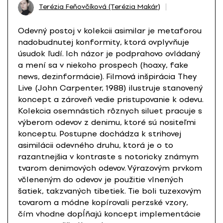
Terézia Feňovčíková (Terézia Makár)
Odevný postoj v kolekcii asimilar je metaforou
nadobudnutej konformity, ktorá ovplyvňuje
úsudok ľudí. Ich názor je podprahovo ovládaný
a mení sa v niekoho prospech (hoaxy, fake
news, dezinformácie). Filmová inšpirácia They
Live (John Carpenter, 1988) ilustruje stanovený
koncept a zároveň vedie pristupovanie k odevu.
Kolekcia osemnástich rôznych siluet pracuje s
výberom odevov z denimu, ktoré sú nositeľmi
konceptu. Postupne dochádza k strihovej
asimilácii odevného druhu, ktorá je o to
razantnejšia v kontraste s notoricky známym
tvarom denimových odevov. Výrazovým prvkom
včleneným do odevov je použitie vlnených
šatiek, takzvaných tibetiek. Tie boli tuzexovým
tovarom a módne kopírovali perzské vzory,
čím vhodne dopĺňajú koncept implementácie