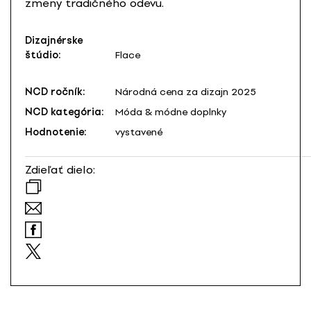
zmeny tradičného odevu.
Dizajnérske
štúdio:
Flace
NCD ročník:
Národná cena za dizajn 2025
NCD kategória:
Móda & módne doplnky
Hodnotenie:
vystavené
Zdieľať dielo: