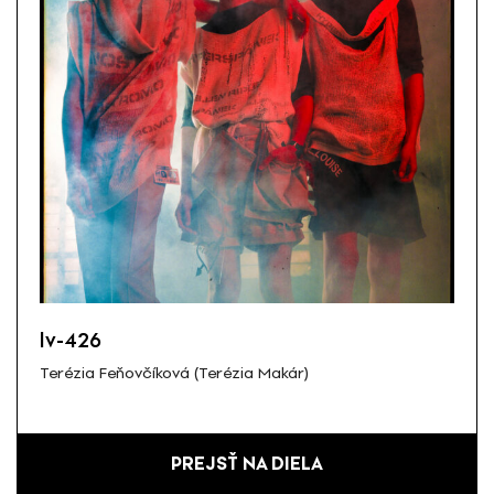
lv-426
Terézia Feňovčíková (Terézia Makár)
PREJSŤ NA DIELA