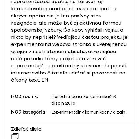
reprezentáciou apatie, no zároveň aj
komunikovala paradox, ktorý sa za apatiou
skrýva: apatia nie je len pasívny stav
rezignácie, ale môže byť aj aktívnou formou
spoločenskej vzbury. Čo keby vyhlásili vojnu, a
nikto by neprišiel? Vedľajšou časťou projektu je
experimentálna webová stránka s uverejnenou
esejou v neskrátenom obsahu, osvetľujúca
celé pozadie témy projektu a zároveň
reprezentujúca konštantný stav neschopnosti
internetového čitateľa udržať si pozornosť na
čítaný text. EN
NCD ročník:
Národná cena za komunikačný
dizajn 2016
NCD kategória:
Experimentálny komunikačný dizajn
Zdieľať dielo: