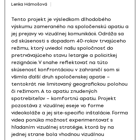
Lenka Hámošová
Tento projekt je výsledkom dlhodobého
výskumu zameraného na spoločenskú apatiu a
jej prejavy vo vizuálnej komunikácii. Odráža sa
od skúsenosti s dopadom 40-rokov trvajúceho
režimu, ktorý uviedol našu spoločnosť do
pretrvávajúceho stavu letargie a policitkej
rezignácie. V snahe reflektovať na túto
skúsenosť konfrontáciou v zahraničí som si
všimla ďalší druh spoločenskej apatie –
tentokrát nie limitovaný geografickou polohou
či režimom. A to apatiu znudených
spotrebiteľov – komfortnú apatiu. Projekt
pozostáva z vizuálnej eseje vo forme
videokoláže a jej site-specific inštalácie. Forma
videa ponúka možnosť experimentovať s
hľadaním vizuálnej stratégie, ktorá by na
jednej strane bola vhodnou vizuálnou