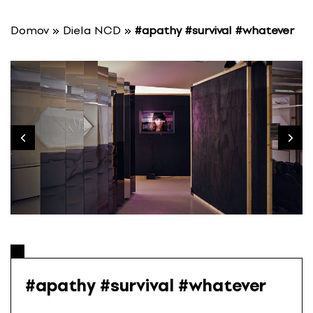
P
r
Domov
»
Diela NCD
»
#apathy #survival #whatever
e
s
k
o
č
i
ť
n
a
o
b
s
a
h
#apathy #survival #whatever