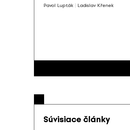
Pavol Lupták
Ladislav Křenek
Súvisiace články