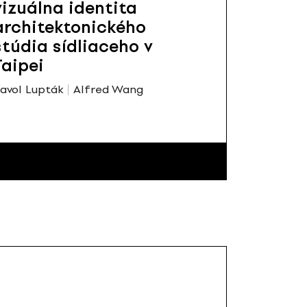
vizuálna identita
architektonického
štúdia sídliaceho v
Taipei
avol Lupták
Alfred Wang