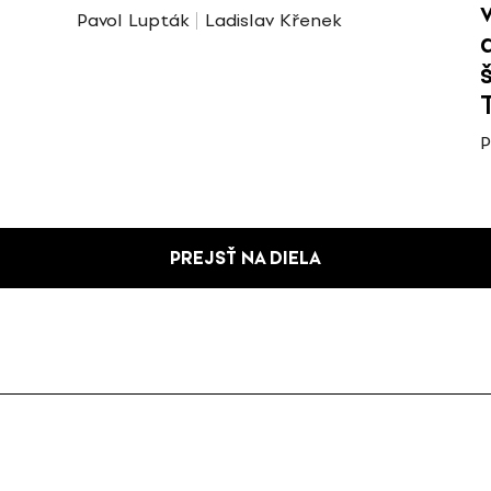
Pavol Lupták
Ladislav Křenek
P
PREJSŤ NA DIELA