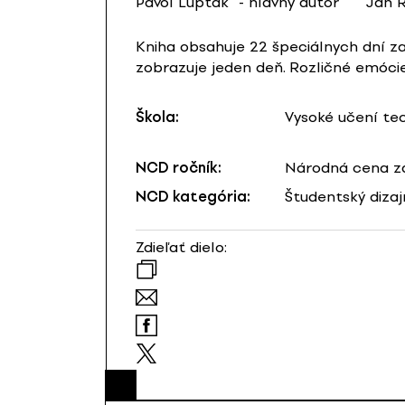
Pavol Lupták
- hlavný autor
Jan R
Kniha obsahuje 22 špeciálnych dní z
zobrazuje jeden deň. Rozličné emócie
Škola:
Vysoké učení te
NCD ročník:
Národná cena za
NCD kategória:
Študentský dizaj
Zdieľať dielo: