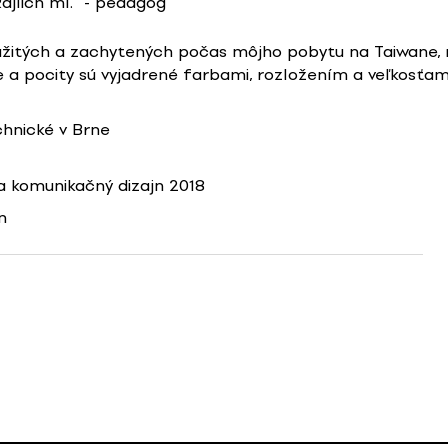
ajlich ml.
- pedagóg
ažitých a zachytených počas môjho pobytu na Taiwane,
 a pocity sú vyjadrené farbami, rozložením a veľkosťami
chnické v Brne
 komunikačný dizajn 2018
n