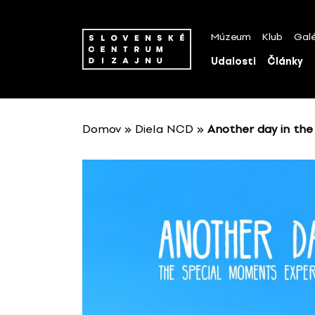
P
r
Múzeum
Klub
Galé
e
s
Udalosti
Články
k
o
č
i
Domov
»
Diela NCD
»
Another day in the
ť
n
a
o
b
s
a
h