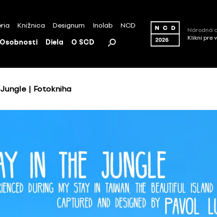
ria
Knižnica
Designum
Inolab
NCD
Národná c
Klikni pre 
Osobnosti
Diela
O SCD
 Jungle | Fotokniha