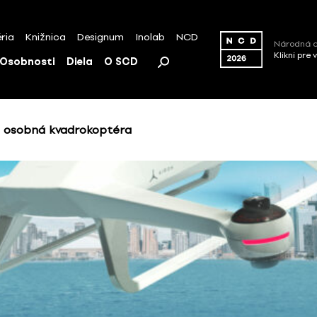
ria
Knižnica
Designum
Inolab
NCD
Národná c
Klikni pre 
Osobnosti
Diela
O SCD
 osobná kvadrokoptéra