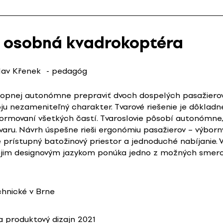
 osobná kvadrokoptéra
lav Křenek
- pedagóg
pnej autonómne prepraviť dvoch dospelých pasažierov 
oju nezameniteľný charakter. Tvarové riešenie je dôklad
 formovaní všetkých častí. Tvaroslovie pôsobí autonómne
aru. Návrh úspešne rieši ergonómiu pasažierov – výborn
e prístupný batožinový priestor a jednoduché nabíjanie.
jim designovým jazykom ponúka jedno z možných smerov
chnické v Brne
 produktový dizajn 2021