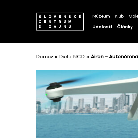
P
r
Múzeum
Klub
Galé
e
s
Udalosti
Články
k
o
č
i
Domov
»
Diela NCD
»
Airon – Autonómna
ť
n
a
o
b
s
a
h