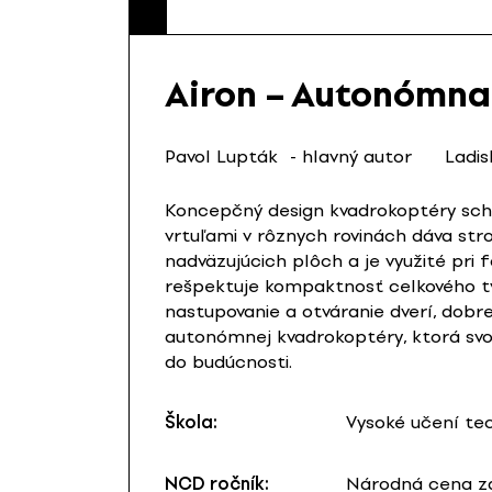
Airon – Autonómna
Pavol Lupták
- hlavný autor
Ladis
Koncepčný design kvadrokoptéry scho
vrtuľami v rôznych rovinách dáva str
nadväzujúcich plôch a je využité pri
rešpektuje kompaktnosť celkového tv
nastupovanie a otváranie dverí, dobr
autonómnej kvadrokoptéry, ktorá svo
do budúcnosti.
Škola:
Vysoké učení te
NCD ročník:
Národná cena za