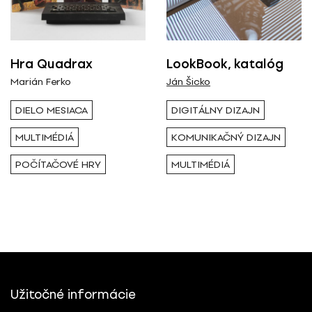
Všetci
Výstava / kolekcia
Hra Quadrax
LookBook, katalóg
Marián Ferko
Ján Šicko
Všetky
DIELO MESIACA
DIGITÁLNY DIZAJN
MULTIMÉDIÁ
KOMUNIKAČNÝ DIZAJN
Rok ( Ročník )
POČÍTAČOVÉ HRY
MULTIMÉDIÁ
Všetky
Autor
Všetci
Užitočné informácie
Typ