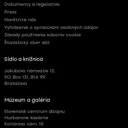
Dokumenty a legislatíva
Nominované
Press
Ocenené
Navštívte nás
Vyhlásenie o spracúvaní osobných údajov
Zásady používania súborov cookie
RESETOVAŤ FILTRE
Štatistický zber dát
Sídlo a knižnica
Tagy
Jakubovo námestie 12,
Multimédiá
P.O. Box 131, 814 99
Bratislava
Múzeum a galéria
Slovenské centrum dizajnu
Hurbanove kasárne
Kollárovo nám. 10