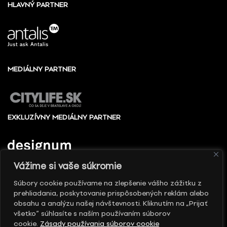
HLAVNÝ PARTNER
MEDIÁLNY PARTNER
EXKLUZÍVNY MEDIÁLNY PARTNER
Vážime si vaše súkromie
Súbory cookie používame na zlepšenie vášho zážitku z
prehliadania, poskytovanie prispôsobených reklám alebo
© 2010 - 2026 Slovenské centrum dizajnu, Všetky
obsahu a analýzu našej návštevnosti. Kliknutím na „Prijať
práva vyhradené
všetko“ súhlasíte s naším používaním súborov
cookie.
Zásady používania súborov cookie