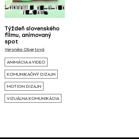
Všetci
Výstava / kolekcia
Týždeň slovenského
filmu, animovaný
spot
Všetky
Veronika Obertová
Rok ( Ročník )
ANIMÁCIA A VIDEO
KOMUNIKAČNÝ DIZAJN
Všetky
MOTION DIZAJN
Autor
VIZUÁLNA KOMUNIKÁCIA
Všetci
Typ