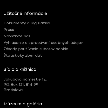
Nominované
Ocenené
Užitočné informácie
Dokumenty a legislatíva
RESETOVAŤ FILTRE
Press
Navštívte nás
Vyhlásenie o spracúvaní osobných údajov
Zásady používania súborov cookie
Tagy
Štatistický zber dát
motion dizajn
Sídlo a knižnica
Jakubovo námestie 12,
P.O. Box 131, 814 99
Bratislava
Múzeum a galéria