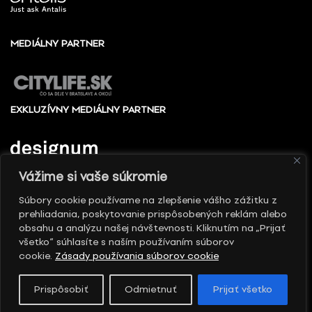
MEDIÁLNY PARTNER
EXKLUZÍVNY MEDIÁLNY PARTNER
Vážime si vaše súkromie
Súbory cookie používame na zlepšenie vášho zážitku z
prehliadania, poskytovanie prispôsobených reklám alebo
© 2010 - 2026 Slovenské centrum dizajnu, Všetky
obsahu a analýzu našej návštevnosti. Kliknutím na „Prijať
práva vyhradené
všetko“ súhlasíte s naším používaním súborov
cookie.
Zásady používania súborov cookie
Prispôsobiť
Odmietnuť
Prijať všetko