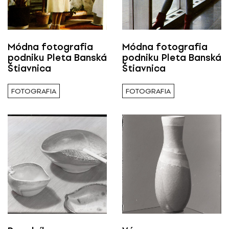
Všetci
Výstava / kolekcia
Módna fotografia
Módna fotografia
podniku Pleta Banská
podniku Pleta Banská
Štiavnica
Štiavnica
Všetky
FOTOGRAFIA
FOTOGRAFIA
Rok ( Ročník )
Všetky
Autor
Všetci
Typ