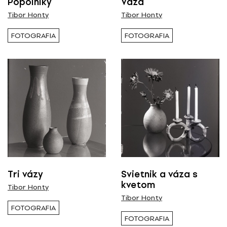
Popolníky
Váza
Nominované
Tibor Honty
Tibor Honty
Ocenené
FOTOGRAFIA
FOTOGRAFIA
RESETOVAŤ FILTRE
Tagy
fotografia
Tri vázy
Svietnik a váza s
kvetom
Tibor Honty
Tibor Honty
FOTOGRAFIA
FOTOGRAFIA