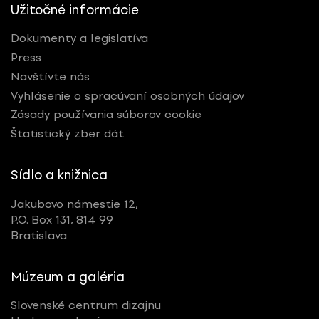
Užitočné informácie
Nominované
Ocenené
Dokumenty a legislatíva
Press
Navštívte nás
RESETOVAŤ FILTRE
Vyhlásenie o spracúvaní osobných údajov
Zásady používania súborov cookie
Štatistický zber dát
Tagy
Sídlo a knižnica
Všetky
Jakubovo námestie 12,
P.O. Box 131, 814 99
Bratislava
Múzeum a galéria
Slovenské centrum dizajnu