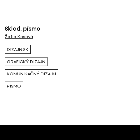
Všetci
Výstava / kolekcia
Sklad, písmo
Žofia Kosová
Všetky
DIZAJN.SK
GRAFICKÝ DIZAJN
Rok ( Ročník )
KOMUNIKAČNÝ DIZAJN
Všetky
PÍSMO
Autor
Žofia Kosová
Typ