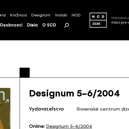
ria
Knižnica
Designum
Inolab
NCD
Národná c
Klikni pre 
Osobnosti
Diela
O SCD
Designum 5–6/2004
Vydavateľstvo
Slovenské centrum diz
Online:
Designum 5–6/2004