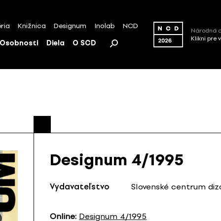
ria
Knižnica
Designum
Inolab
NCD
Národná c
Klikni pre 
Osobnosti
Diela
O SCD
Designum 4/1995
Vydavateľstvo
Slovenské centrum diza
Online:
Designum 4/1995