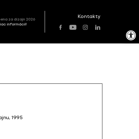
Kontakty
ena za dizajn 2026
viac informácií!
Open toolbar
jnu, 1995