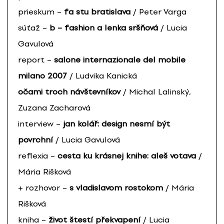
prieskum –
fa stu bratislava
/ Peter Varga
súťaž –
b – fashion a lenka sršňová
/ Lucia
Gavulová
report –
salone internazionale del mobile
milano 2007
/ Ludvika Kanická
očami troch návštevníkov
/ Michal Lalinský,
Zuzana Zacharová
interview –
jan kolář: design nesmí být
povrchní
/ Lucia Gavulová
reflexia –
cesta ku krásnej knihe: aleš votava
/
Mária Rišková
+ rozhovor –
s vladislavom rostokom
/ Mária
Rišková
kniha –
život štestí překvapení
/ Lucia