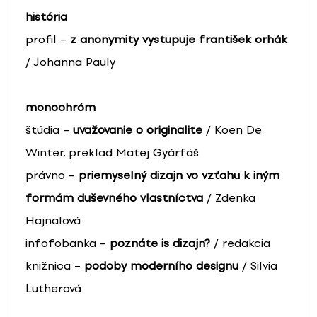
história
profil –
z anonymity vystupuje františek crhák
/ Johanna Pauly
monochróm
štúdia –
uvažovanie o originalite
/ Koen De
Winter, preklad Matej Gyárfáš
právno –
priemyselný dizajn vo vzťahu k iným
formám duševného vlastníctva
/ Zdenka
Hajnalová
infofobanka –
poznáte is dizajn?
/ redakcia
knižnica –
podoby moderního designu
/ Silvia
Lutherová