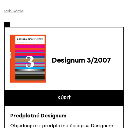
P
r
Publikácie
e
s
k
o
č
i
ť
Designum 3/2007
n
a
o
b
s
KÚPIŤ
a
h
Predplatné Designum
Objednajte si predplatné časopisu Designum