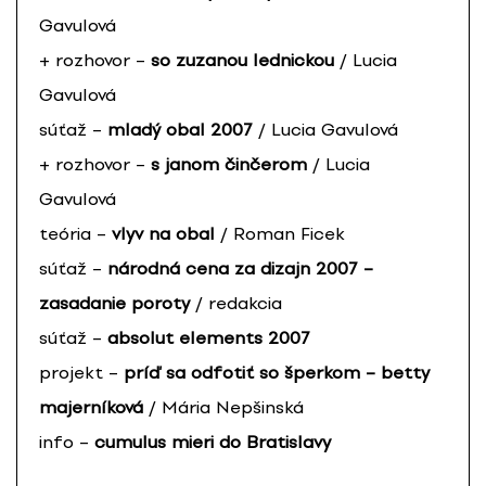
Gavulová
+ rozhovor –
so zuzanou lednickou
/ Lucia
Gavulová
súťaž –
mladý obal 2007
/ Lucia Gavulová
+ rozhovor –
s janom činčerom
/ Lucia
Gavulová
teória –
vlyv na obal
/ Roman Ficek
súťaž –
národná cena za dizajn 2007 –
zasadanie poroty
/ redakcia
súťaž –
absolut elements 2007
projekt –
príď sa odfotiť so šperkom – betty
majerníková
/ Mária Nepšinská
info –
cumulus mieri do Bratislavy