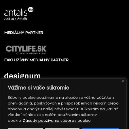
MEDIÁLNY PARTNER
EXKLUZÍVNY MEDIÁLNY PARTNER
Vážime si vaše súkromie
Súbory cookie používame na zlepšenie vášho zážitku z
prehliadania, poskytovanie prispôsobených reklám alebo
© 2010 - 2026 Slovenské centrum dizajnu, Všetky
obsahu a analýzu našej návštevnosti. Kliknutím na „Prijať
práva vyhradené
všetko“ súhlasíte s naším používaním súborov
cookie.
Zásady používania súborov cookie