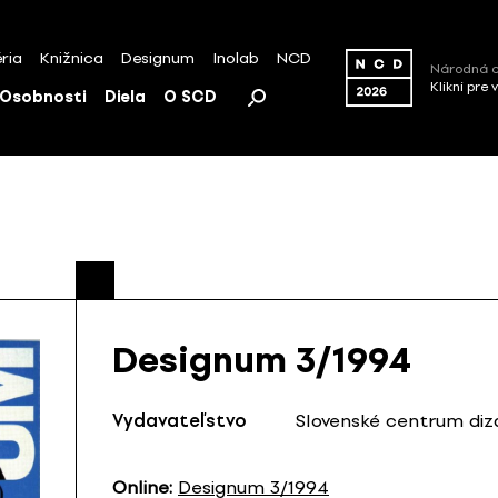
ria
Knižnica
Designum
Inolab
NCD
Národná c
Klikni pre 
Osobnosti
Diela
O SCD
Designum 3/1994
Vydavateľstvo
Slovenské centrum diza
Online:
Designum 3/1994