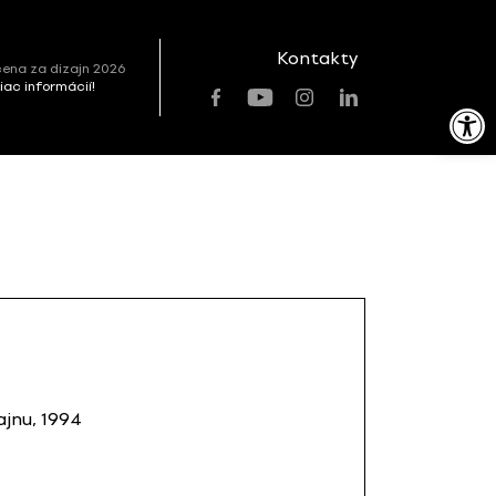
Kontakty
ena za dizajn 2026
viac informácií!
Open toolbar
jnu, 1994