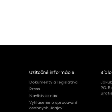
Užitočné informácie
Sídlo
Dokumenty a legislatíva
Jakub
P.O. B
Press
Brati
Navštívte nás
Vyhlásenie o spracúvaní
osobných údajov