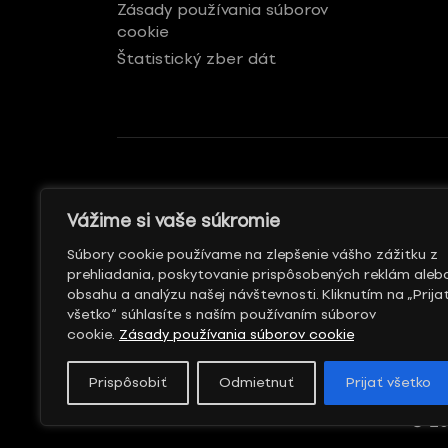
Zásady používania súborov
cookie
Štatistický zber dát
GENERÁLNY REKLAMNÝ
S PODPOROU
Vážime si vaše súkromie
PARTNER
Súbory cookie používame na zlepšenie vášho zážitku z
prehliadania, poskytovanie prispôsobených reklám aleb
obsahu a analýzu našej návštevnosti. Kliknutím na „Prija
všetko“ súhlasíte s naším používaním súborov
cookie.
Zásady používania súborov cookie
Prispôsobiť
Odmietnuť
Prijať všetko
© 20