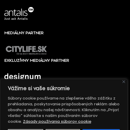
MEDIÁLNY PARTNER
EXKLUZÍVNY MEDIÁLNY PARTNER
Vážime si vaše súkromie
Súbory cookie používame na zlepšenie vášho zážitku z
prehliadania, poskytovanie prispôsobených reklám alebo
© 2010 - 2026 Slovenské centrum dizajnu, Všetky
obsahu a analýzu našej návštevnosti. Kliknutím na „Prijať
práva vyhradené
všetko“ súhlasíte s naším používaním súborov
cookie.
Zásady používania súborov cookie