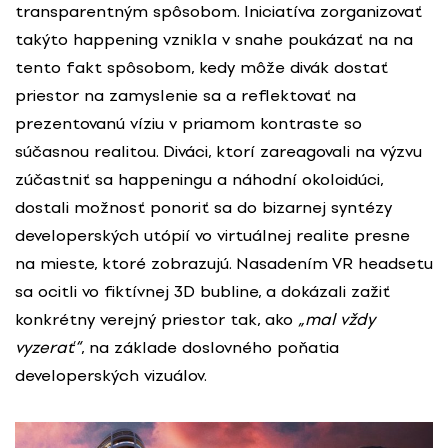
transparentným spôsobom. Iniciatíva zorganizovať
takýto happening vznikla v snahe poukázať na na
tento fakt spôsobom, kedy môže divák dostať
priestor na zamyslenie sa a reflektovať na
prezentovanú víziu v priamom kontraste so
súčasnou realitou. Diváci, ktorí zareagovali na výzvu
zúčastniť sa happeningu a náhodní okoloidúci,
dostali možnosť ponoriť sa do bizarnej syntézy
developerských utópií vo virtuálnej realite presne
na mieste, ktoré zobrazujú. Nasadením VR headsetu
sa ocitli vo fiktívnej 3D bubline, a dokázali zažiť
konkrétny verejný priestor tak, ako
„mal vždy
vyzerať“
, na základe doslovného poňatia
developerských vizuálov.