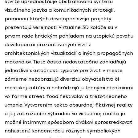
štvrte uprednostňuje abstrahovanú syntézu
vizuálneho jazyka a komunikačných stratégií,
pomocou ktorých developeri svoje projekty
prezentujú verejnosti. Virtuálne 3D koláže sú v
prvom rade kritickým pohľadom na utopickú povahu
developermi prezentovaných vízií z
architektonických vizualizácií a iných propagačných
materiálov. Tieto často nedostatočne zohľadňujú
jednotlivé skutočnosti typické pre život v meste,
zámerne nezobrazujú diverzitu obyvateľstva či
mestskej kultúry a nahrádzajú ju lacnými atrakciami
vo forme street food festivalov a treťotriedneho
umenia. Vytvorením takto absurdnej fiktívnej reality
a jej zobrazením výhradne vo virtuálnej realite je
možné intímnym spôsobom divákovi sprostredkovať
nahustenú koncentráciu rôznych symbolických