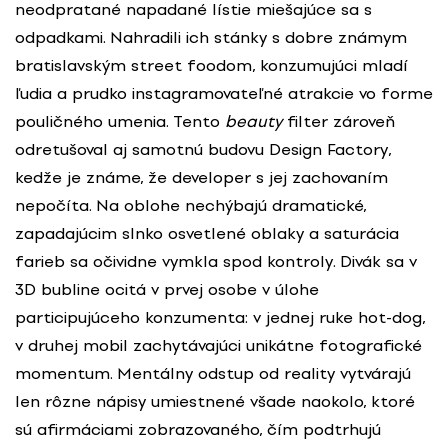
neodpratané napadané lístie miešajúce sa s
odpadkami. Nahradili ich stánky s dobre známym
bratislavským street foodom, konzumujúci mladí
ľudia a prudko instagramovateľné atrakcie vo forme
pouličného umenia. Tento
beauty
filter zároveň
odretušoval aj samotnú budovu Design Factory,
kedže je známe, že developer s jej zachovaním
nepočíta. Na oblohe nechýbajú dramatické,
zapadajúcim slnko osvetlené oblaky a saturácia
farieb sa očividne vymkla spod kontroly. Divák sa v
3D bubline ocitá v prvej osobe v úlohe
participujúceho konzumenta: v jednej ruke hot-dog,
v druhej mobil zachytávajúci unikátne fotografické
momentum. Mentálny odstup od reality vytvárajú
len rôzne nápisy umiestnené všade naokolo, ktoré
sú afirmáciami zobrazovaného, čím podtrhujú