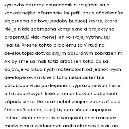
výstavby doteraz neuvedomili a zaujímali sa o
konkrétnejšie informácie. Iní prišli zas s očakávaním
objasnenia celkovej podoby budúcej štvrte, ktorá
nie je nikde zobrazená komplexne a projekty sa
prezentujú viac-menej len vo svojej vytrhnutej
realite. Presne tohto problému sa Virtuálna
develoutópia dotýka svojim absurdným zobrazením.
Ak by sme sa mali totiž držať len toho, čo sa
objavuje vo vizuálnych materiáloch od jednotlivých
developerov, vznikne z toho nekonzistentne
pôsobiaca vízia pozliepaná z vyprázdnených hesiel
a fotobankových klišé v romantických odtieňoch
západu slnka. Doteraz nebol záujem zobraziť celú
štvrť spôsobom, ktorý by upresňoval napojenie
jednotlivých projektov a verejných priestranstiev
medzi nimi a zjednocoval architektonickú víziu na