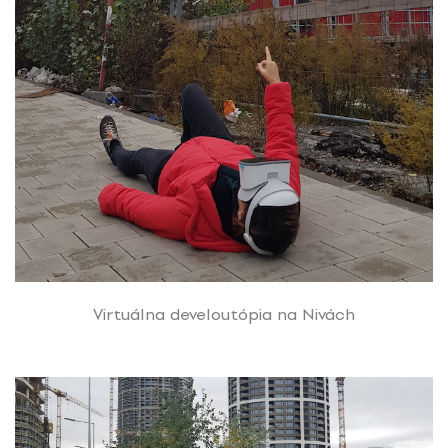
Virtuálna develoutópia na Nivách