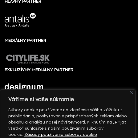
HLAVNÝ PARTNER
MEDIÁLNY PARTNER
EXKLUZÍVNY MEDIÁLNY PARTNER
Vážime si vaše súkromie
Súbory cookie používame na zlepšenie vášho zážitku z
prehliadania, poskytovanie prispôsobených reklám alebo
© 2010 - 2026 Slovenské centrum dizajnu, Všetky
obsahu a analýzu našej návštevnosti. Kliknutím na „Prijať
práva vyhradené
všetko“ súhlasíte s naším používaním súborov
cookie.
Zásady používania súborov cookie