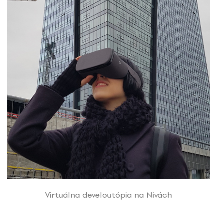
Virtuálna develoutópia na Nivách