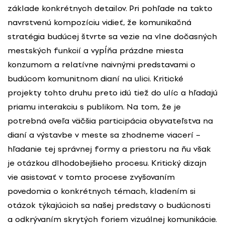
základe konkrétnych detailov. Pri pohľade na takto
navrstvenú kompozíciu vidieť, že komunikačná
stratégia budúcej štvrte sa vezie na vlne dočasných
mestských funkcií a vypĺňa prázdne miesta
konzumom a relatívne naivnými predstavami o
budúcom komunitnom dianí na ulici. Kritické
projekty tohto druhu preto idú tiež do ulíc a hľadajú
priamu interakciu s publikom. Na tom, že je
potrebná oveľa väčšia participácia obyvateľstva na
dianí a výstavbe v meste sa zhodneme viacerí –
hľadanie tej správnej formy a priestoru na ňu však
je otázkou dlhodobejšieho procesu. Kritický dizajn
vie asistovať v tomto procese zvyšovaním
povedomia o konkrétnych témach, kladením si
otázok týkajúcich sa našej predstavy o budúcnosti
a odkrývaním skrytých foriem vizuálnej komunikácie.