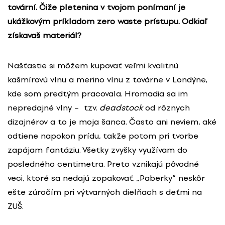
tovární. Čiže pletenina v tvojom ponímaní je
ukážkovým príkladom zero waste prístupu. Odkiaľ
získavaš materiál?
Našťastie si môžem kupovať veľmi kvalitnú
kašmírovú vlnu a merino vlnu z továrne v Londýne,
kde som predtým pracovala. Hromadia sa im
nepredajné vlny – tzv.
deadstock
od rôznych
dizajnérov a to je moja šanca. Často ani neviem, aké
odtiene napokon prídu, takže potom pri tvorbe
zapájam fantáziu. Všetky zvyšky využívam do
posledného centimetra. Preto vznikajú pôvodné
veci, ktoré sa nedajú zopakovať. „Paberky“ neskôr
ešte zúročím pri výtvarných dielňach s deťmi na
ZUŠ.