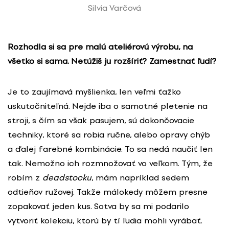
Silvia Varčová
Rozhodla si sa pre malú ateliérovú výrobu, na
všetko si sama. Netúžiš ju rozšíriť? Zamestnať ľudí?
Je to zaujímavá myšlienka, len veľmi ťažko
uskutočniteľná. Nejde iba o samotné pletenie na
stroji, s čím sa však pasujem, sú dokončovacie
techniky, ktoré sa robia ručne, alebo opravy chýb
a ďalej farebné kombinácie. To sa nedá naučiť len
tak. Nemožno ich rozmnožovať vo veľkom. Tým, že
robím z
deadstocku
, mám napríklad sedem
odtieňov ružovej. Takže málokedy môžem presne
zopakovať jeden kus. Sotva by sa mi podarilo
vytvoriť kolekciu, ktorú by tí ľudia mohli vyrábať.