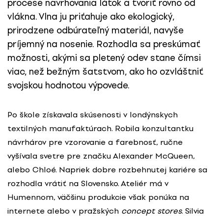
procese navrhovania látok a tvoriť rovno od
vlákna. Vlna ju priťahuje ako ekologický,
prirodzene odbúrateľný materiál, navyše
príjemný na nosenie. Rozhodla sa preskúmať
možnosti, akými sa pletený odev stane čímsi
viac, než bežným šatstvom, ako ho ozvláštniť
svojskou hodnotou výpovede.
Po škole získavala skúsenosti v londýnskych
textilných manufaktúrach. Robila konzultantku
návrhárov pre vzorovanie a farebnosť, ručne
vyšívala svetre pre značku Alexander McQueen,
alebo Chloé. Napriek dobre rozbehnutej kariére sa
rozhodla vrátiť na Slovensko. Ateliér má v
Humennom, väčšinu produkcie však ponúka na
internete alebo v pražských
concept stores
. Silvia