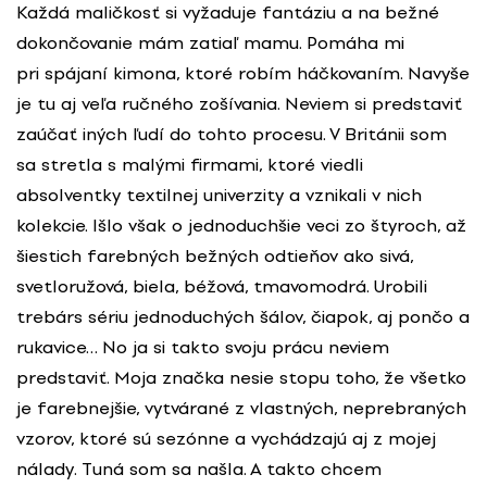
Každá maličkosť si vyžaduje fantáziu a na bežné
dokončovanie mám zatiaľ mamu. Pomáha mi
pri spájaní kimona, ktoré robím háčkovaním. Navyše
je tu aj veľa ručného zošívania. Neviem si predstaviť
zaúčať iných ľudí do tohto procesu. V Británii som
sa stretla s malými firmami, ktoré viedli
absolventky textilnej univerzity a vznikali v nich
kolekcie. Išlo však o jednoduchšie veci zo štyroch, až
šiestich farebných bežných odtieňov ako sivá,
svetloružová, biela, béžová, tmavomodrá. Urobili
trebárs sériu jednoduchých šálov, čiapok, aj pončo a
rukavice… No ja si takto svoju prácu neviem
predstaviť. Moja značka nesie stopu toho, že všetko
je farebnejšie, vytvárané z vlastných, neprebraných
vzorov, ktoré sú sezónne a vychádzajú aj z mojej
nálady. Tuná som sa našla. A takto chcem