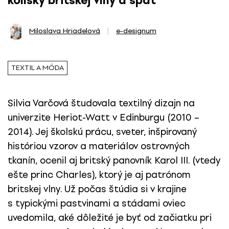
kolísky britskej vlny a späť
Miloslava Hriadelová
e-designum
TEXTIL A MÓDA
Silvia Varčová študovala textilný dizajn na
univerzite Heriot-Watt v Edinburgu (2010 –
2014). Jej školskú prácu, sveter, inšpirovaný
históriou vzorov a materiálov ostrovných
tkanín, ocenil aj britský panovník Karol III. (vtedy
ešte princ Charles), ktorý je aj patrónom
britskej vlny. Už počas štúdia si v krajine
s typickými pastvinami a stádami oviec
uvedomila, aké dôležité je byť od začiatku pri