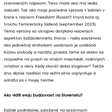
stanoveným nápisom. Tieto malé veci ma vedia
nabudiť. Tak ako moja posledná výstava v kaštieli v
Snine s názvom
Freedom! Illusion?,
ktorá bola aj
trochu feministicky ladená (september 2023).
Téma výstavy sa okrajovo dotýkala viacerých
aspektov každodenného života – naša existencia
ako jedinečný drahokam osobnosti je unášaná
ilúziou slobody a naráža, praská, láme sa alebo sa
rozpadne na prach vo vlnách masmédií, rodinných
vzťahov a viery. Kedy skončí doba sloganov? Takže
áno, dianie navôkol ma veľmi silno ovplyvňuje a
odráža sa v mojej tvorbe.
Ako vidíš svoju budúcnosť na Slovensku?
Každé podnikanie, založené na sezónnych