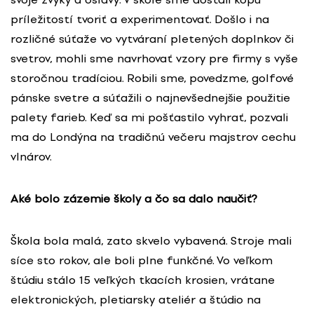
príležitostí tvoriť a experimentovať. Došlo i na
rozličné súťaže vo vytváraní pletených doplnkov či
svetrov, mohli sme navrhovať vzory pre firmy s vyše
storočnou tradíciou. Robili sme, povedzme, golfové
pánske svetre a súťažili o najnevšednejšie použitie
palety farieb. Keď sa mi pošťastilo vyhrať, pozvali
ma do Londýna na tradičnú večeru majstrov cechu
vlnárov.
Aké bolo zázemie školy a čo sa dalo naučiť?
Škola bola malá, zato skvelo vybavená. Stroje mali
síce sto rokov, ale boli plne funkčné. Vo veľkom
štúdiu stálo 15 veľkých tkacích krosien, vrátane
elektronických, pletiarsky ateliér a štúdio na