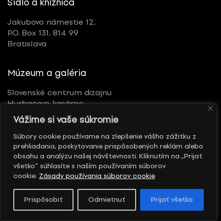
Sídlo a knižnica
Jakubovo námestie 12,
P.O. Box 131, 814 99
Bratislava
Múzeum a galéria
Slovenské centrum dizajnu
Hurbanove kasárne
Kollárovo nám. 10
Vážime si vaše súkromie
811 07 Bratislava
Súbory cookie používame na zlepšenie vášho zážitku z
prehliadania, poskytovanie prispôsobených reklám alebo
Sociálne siete
obsahu a analýzu našej návštevnosti. Kliknutím na „Prijať
všetko“ súhlasíte s naším používaním súborov
cookie.
Zásady používania súborov cookie
Prispôsobiť
Odmietnuť
Prijať všetko