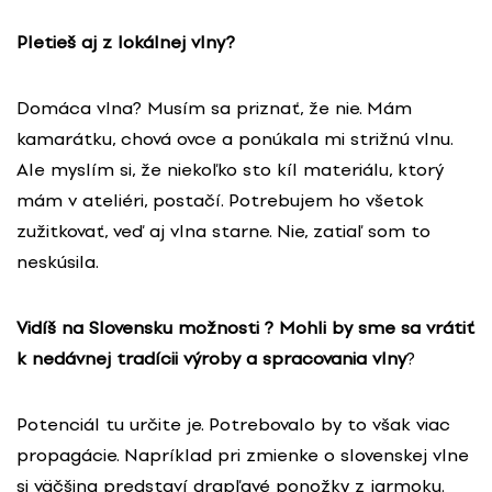
Pletieš aj z lokálnej vlny?
Domáca vlna? Musím sa priznať, že nie. Mám
kamarátku, chová ovce a ponúkala mi strižnú vlnu.
Ale myslím si, že niekoľko sto kíl materiálu, ktorý
mám v ateliéri, postačí. Potrebujem ho všetok
zužitkovať, veď aj vlna starne. Nie, zatiaľ som to
neskúsila.
Vidíš na Slovensku možnosti ? Mohli by sme sa vrátiť
k nedávnej tradícii výroby a spracovania vlny
?
Potenciál tu určite je. Potrebovalo by to však viac
propagácie. Napríklad pri zmienke o slovenskej vlne
si väčšina predstaví drapľavé ponožky z jarmoku.