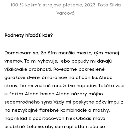
100 % kašmír, strojové pletenie, 2023. Foto Silvia
Varčová
Podnety hľadáš kde?
Domnievam sa, že čím menšie mesto, tým menej
vnemov. To mi vyhovuje, lebo popudy mi dávajú
všakovaké drobnosti. Povedzme pokreslené
garážové dvere, čmáranice na chodníku. Alebo
steny. Tie mi vnuknú množstvo nápadov. Takéto veci
si fotím. Alebo básne. Alebo názory môjho
sedemročného syna. Vždy mi poskytne dáky impulz
na nezvyčajné farebné kombinácie a motívy,
napríklad z počítačových hier. Občas máva
osobitné želanie, aby som uplietla niečo so