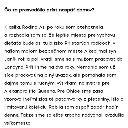
Čo ťa presvedčilo prísť naspäť
domov?
Klasika. Rodina. Asi po roku som otehotnela
a rozhodla som sa, že lepšie miesto pre výchovu
dieťaťa bude asi tu blízko. Pri starých rodičoch, v
našom malom bezpečnom meste. A keď mal syn
Janík rok a pol, vrátili sme sa s mužom pracovať do
Londýna. Prišli sme na dva roky. Nemohla som už
síce pracovať na plný úväzok, ale pomáhala som
dajme tomu s ručnými výšivkami na svetre pre
Alexandra Mc Queena. Pre Chloé sme zasa
vzorovali veľmi zložité patchworky z pleteniny. Išlo o
limitovanú kolekciu. Robila som aspoň zopár hodín
denne. Takže sme sa ešte trocha nadýchali ovzdušia
veľkomesta.