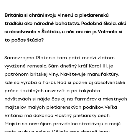
Británia si chráni svoju vlnenú a pletiarenskú
tradíciu ako národné bohatstvo. Podobná škola, akú
si absolvovala v Škótsku, u nás ani nie je. Vnímala si
to počas štúdia?
Samozrejme. Pletenie tam patrí medzi zlatom
vyvážené remeslo. Sám dnešný kráľ Karol III. je
patrónom britskej vlny. Navštevuje manufaktúry,
kde sa vyrába a farbí. Rád si pozrie aj absolventské
práce textilných univerzít a pri takýchto
návštevách si nájde čas aj na farmárov a miestnych
majiteľov malých pletiarenských podnikov. Veľká
Británia má dokonca vlastný pletiarsky cech.
Majstri sa navzájom pravidelne stretávajú a majú
svoje zvyky a oslavy. V škole sme dostali kopu