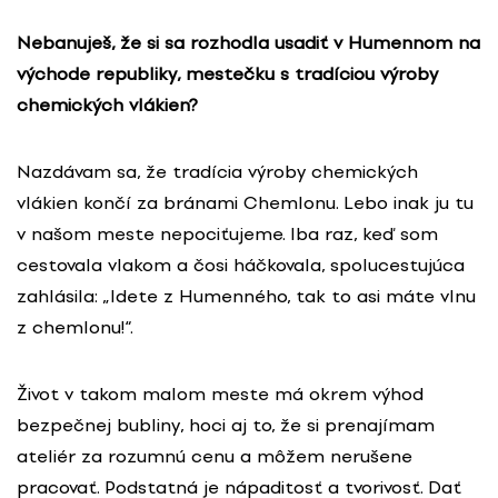
Nebanuješ, že si sa rozhodla usadiť v Humennom na
východe republiky, mestečku s tradíciou výroby
chemických vlákien?
Nazdávam sa, že tradícia výroby chemických
vlákien končí za bránami Chemlonu. Lebo inak ju tu
v našom meste nepociťujeme. Iba raz, keď som
cestovala vlakom a čosi háčkovala, spolucestujúca
zahlásila: „Idete z Humenného, tak to asi máte vlnu
z chemlonu!“.
Život v takom malom meste má okrem výhod
bezpečnej bubliny, hoci aj to, že si prenajímam
ateliér za rozumnú cenu a môžem nerušene
pracovať. Podstatná je nápaditosť a tvorivosť. Dať