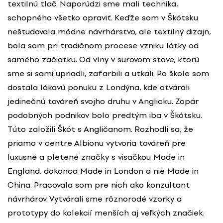
textilnú tlač. Naporúdzi sme mali technika,
schopného všetko opraviť. Keďže som v Škótsku
neštudovala módne návrhárstvo, ale textilný dizajn,
bola som pri tradičnom procese vzniku látky od
samého začiatku. Od vlny v surovom stave, ktorú
sme si sami upriadli, zafarbili a utkali. Po škole som
dostala lákavú ponuku z Londýna, kde otvárali
jedinečnú továreň svojho druhu v Anglicku. Zopár
podobných podnikov bolo predtým iba v Škótsku.
Túto založili Škót s Angličanom. Rozhodli sa, že
priamo v centre Albionu vytvoria továreň pre
luxusné a pletené značky s visačkou Made in
England, dokonca Made in London a nie Made in
China. Pracovala som pre nich ako konzultant
návrhárov. Vytvárali sme rôznorodé vzorky a
prototypy do kolekcií menších aj veľkých značiek.