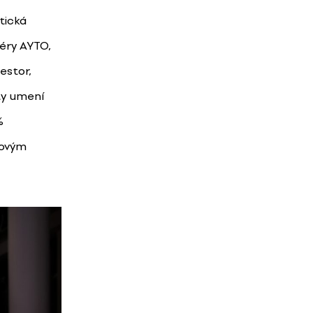
tická
éry AYTO,
estor,
ty umení
%
kovým