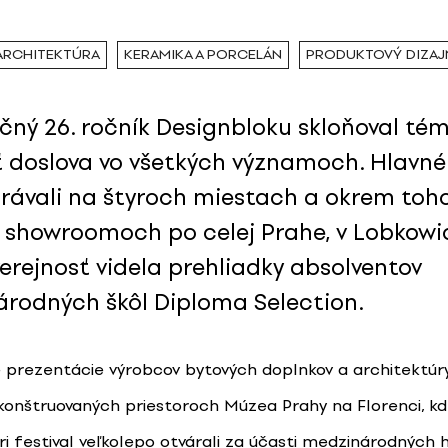
 ARCHITEKTÚRA
KERAMIKA A PORCELÁN
PRODUKTOVÝ DIZAJ
čný 26. ročník Designbloku skloňoval té
 doslova vo všetkých významoch. Hlavné
rávali na štyroch miestach a okrem toho
 showroomoch po celej Prahe, v Lobkow
verejnosť videla prehliadky absolventov
rodných škôl Diploma Selection.
 prezentácie výrobcov bytových doplnkov a architektúr
ekonštruovaných priestoroch Múzea Prahy na Florenci, k
ri festival veľkolepo otvárali za účasti medzinárodných 