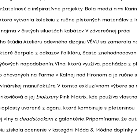
držateľnosť a inšpiratívne projekty. Bola medzi nimi
Karin
ktorá vytvorila kolekciu z ručne plstených materiálov z l
li najmä v čistých siluetách kabátov. V záverečnej práci
ho štúdia Ateliéru odevného dizajnu VŠVU sa zamerala n
 ktoré čerpalo z odkazov folklóru, často znehodnocova
ýčových napodobenín. Vlna, ktorú využíva, pochádza z 
b chovaných na farme v Kalnej nad Hronom a je ručne 
 vlnárskej manufaktúre. V tomto exkluzívnom výbere sa o
rikovičová
a jej
bioluxury
Pink Matrix, kde používa vlastn
ioplasty uvarené z agaru, ktoré kombinuje s pleteninou
j vlny a
deadstockom
z galantérie. Pripomíname, že aut
ciu získala ocenenie v kategórii Móda & Módne doplnky v