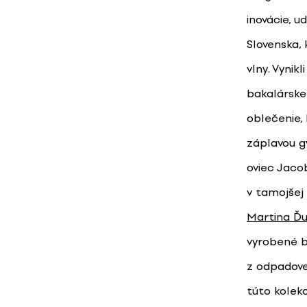
inovácie, u
Slovenska, 
vlny. Vynik
bakalárske
oblečenie,
záplavou g
oviec Jaco
v tamojšej
Martina Ďu
vyrobené b
z odpadove
túto kolek