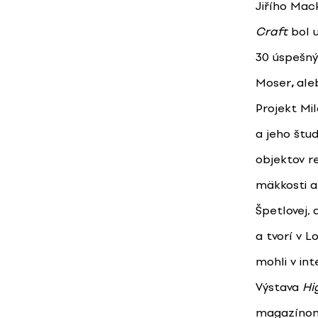
Jiřího Mac
Craft
bol u
30 úspešný
Moser
,
ale
Projekt Mi
a jeho štu
objektov r
mäkkosti a
Špetlovej, 
a tvorí v 
mohli v in
Výstava
Hi
magazínom 