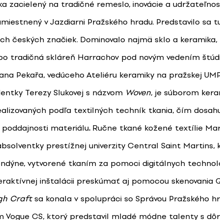
ka zacielený na tradičné remeslo, inovácie a udržateľno
miestnený v Jazdiarni Pražského hradu. Predstavilo sa t
ch českých značiek. Dominovalo najmä sklo a keramika,
bo tradičná skláreň Harrachov pod novým vedením štúdi
lana Pekařa, vedúceho Ateliéru keramiky na pražskej U
dentky Terezy Slukovej s názvom
Woven
, je súborom ker
ealizovaných podľa textilných techník tkania, čím dosah
 poddajnosti materiálu
.
Ručne tkané kožené textílie Mar
absolventky prestížnej univerzity Central Saint Martins, k
Londýne, vytvorené tkaním za pomoci digitálnych technoló
teraktívnej inštalácii preskúmať aj pomocou skenovania 
gh Craft
sa konala v spolupráci so Správou Pražského h
Vogue CS, ktorý predstavil mladé módne talenty s dô