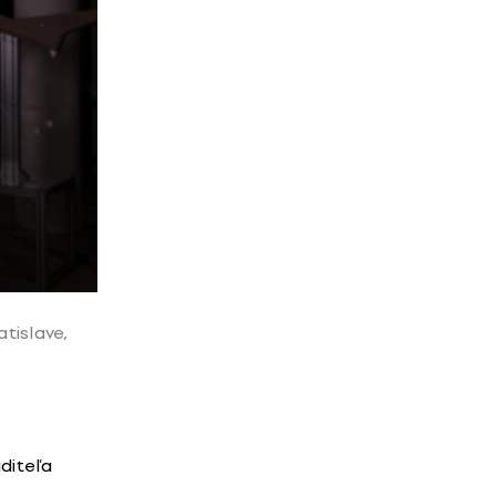
tislave,
aditeľa