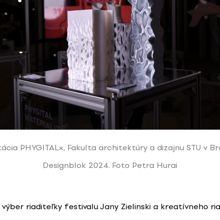
ácia PHYGITAL×, Fakulta architektúry a dizajnu STU v Bra
Designblok 2024. Foto Petra Hurai
výber riaditeľky festivalu Jany Zielinski a kreatívneho ri