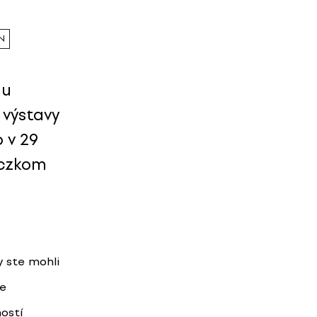
N
mu
 výstavy
 v 29
iczkom
y ste mohli
de
hostí