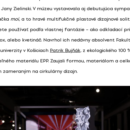
y Jany Zielinski. V múzeu vystavovala aj debutujúca sympa
načka
moi,
a to hravé multifukčné plastové dizajnové solit
te používať podľa vlastnej fantázie – ako odkladací pri
box, alebo kvetináč. Navrhol ich nedávny absolvent Fakul
univerzity v Košiciach
Patrik Bujňák
, z ekologického 100 
eľného materiálu EPP. Zaujali formou, materiálom a cel
zameraným na cirkulárny dizajn.