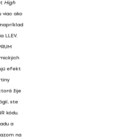
sť
High
u viac ako
 napríklad
a LLEV.
MPRUM
amických
ujú efekt
tiny
torá žije
gií, ste
QR kódu.
radu a
razom na