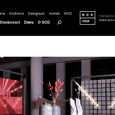
ria
Knižnica
Designum
Inolab
NCD
Národná c
Klikni pre 
Osobnosti
Diela
O SCD