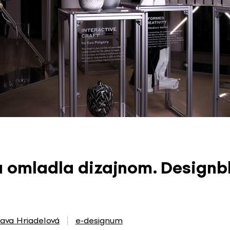
 omladla dizajnom. Designb
lava Hriadelová
e-designum