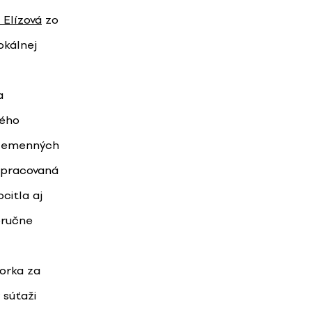
 Elízová
zo
okálnej
a
ného
plemenných
spracovaná
citla aj
oručne
orka za
 súťaži