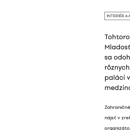
INTERIÉR A
Tohtoro
Mladosť
sa odoh
rôznych
paláci 
medziná
Zahraničné
nájsť v zr
organizáto