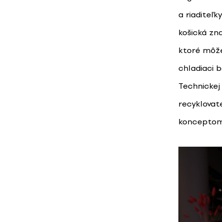
a riaditeľk
košická z
ktoré môže
chladiaci 
Technickej 
recyklovat
konceptom 