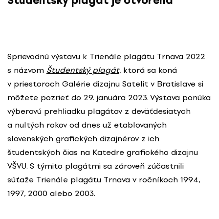
Študentský plagát je otvorená
Sprievodnú výstavu k Trienále plagátu Trnava 2022
s názvom
Študentský plagát
, ktorá sa koná
v priestoroch Galérie dizajnu Satelit v Bratislave si
môžete pozrieť do 29. januára 2023. Výstava ponúka
výberovú prehliadku plagátov z deväťdesiatych
a nultých rokov od dnes už etablovaných
slovenských grafických dizajnérov z ich
študentských čias na Katedre grafického dizajnu
VŠVU. S týmito plagátmi sa zároveň zúčastnili
súťaže Trienále plagátu Trnava v ročníkoch 1994,
1997, 2000 alebo 2003.