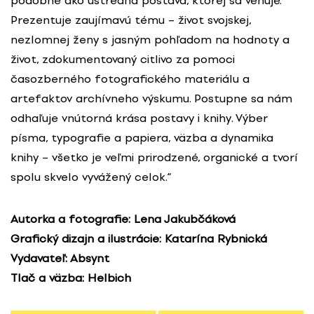
podobne ako ústredná postava, ktorej sa venuje.
Prezentuje zaujímavú tému – život svojskej,
nezlomnej ženy s jasným pohľadom na hodnoty a
život, zdokumentovaný citlivo za pomoci
časozberného fotografického materiálu a
artefaktov archívneho výskumu. Postupne sa nám
odhaľuje vnútorná krása postavy i knihy. Výber
písma, typografie a papiera, väzba a dynamika
knihy – všetko je veľmi prirodzené, organické a tvorí
spolu skvelo vyvážený celok.“
Autorka a fotografie: Lena Jakubčáková
Grafický dizajn a ilustrácie: Katarína Rybnická
Vydavateľ: Absynt
Tlač a väzba: Helbich