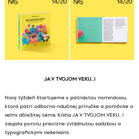
JA V TVOJOM VEKU…!
Nový týždeň štartujeme s päťnástou nomináciou,
ktorá patrí odborno-náučnej príručke a pomôcke o
veľmi dôležitej téme. Kniha JA V TVOJOM VEKU…!
zaujala porotu precízne zvládnutou sadzbou a
typografickými riešeniami.