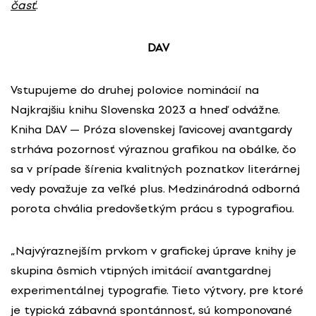
časť
.
DAV
Vstupujeme do druhej polovice nominácií na
Najkrajšiu knihu Slovenska 2023 a hneď odvážne.
Kniha DAV — Próza slovenskej ľavicovej avantgardy
strháva pozornosť výraznou grafikou na obálke, čo
sa v prípade šírenia kvalitných poznatkov literárnej
vedy považuje za veľké plus. Medzinárodná odborná
porota chvália predovšetkým prácu s typografiou.
„Najvýraznejším prvkom v grafickej úprave knihy je
skupina ôsmich vtipných imitácií avantgardnej
experimentálnej typografie. Tieto výtvory, pre ktoré
je typická zábavná spontánnosť, sú komponované