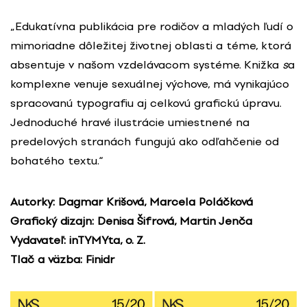
„Edukatívna publikácia pre rodičov a mladých ľudí o
mimoriadne dôležitej životnej oblasti a téme, ktorá
absentuje v našom vzdelávacom systéme. Knižka
s
a
komplexne venuje sexuálnej výchove, má vynikajúco
spracovanú typografiu aj celkovú grafickú úpravu.
Jednoduché hravé ilustrácie umiestnené na
predelových stranách fungujú ako odľahčenie od
bohatého textu.“
Autorky: Dagmar Krišová, Marcela Poláčková
Grafický dizajn: Denisa Šifrová, Martin Jenča
Vydavateľ: inTYMYta, o. Z.
Tlač a väzba: Finidr