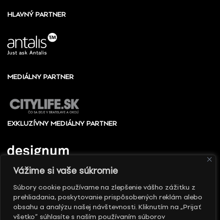
HLAVNÝ PARTNER
MEDIÁLNY PARTNER
EXKLUZÍVNY MEDIÁLNY PARTNER
Vážime si vaše súkromie
Súbory cookie používame na zlepšenie vášho zážitku z
prehliadania, poskytovanie prispôsobených reklám alebo
© 2010 - 2026 Slovenské centrum dizajnu, Všetky
obsahu a analýzu našej návštevnosti. Kliknutím na „Prijať
práva vyhradené
všetko“ súhlasíte s naším používaním súborov