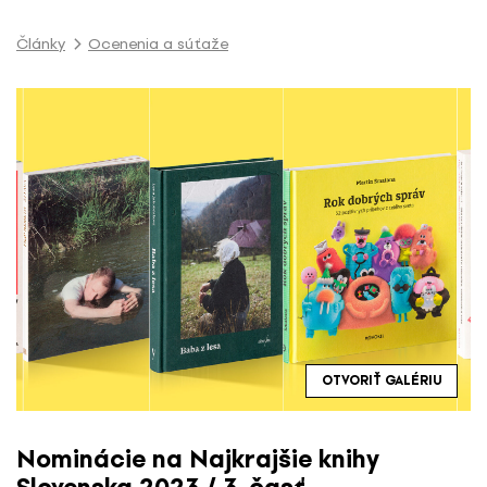
P
r
Články
Ocenenia a súťaže
e
s
k
o
č
i
ť
n
a
o
b
s
a
OTVORIŤ GALÉRIU
h
Nominácie na Najkrajšie knihy