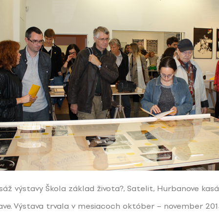
sáž výstavy Škola základ života?, Satelit, Hurbanove kas
lave. Výstava trvala v mesiacoch október – november 2014