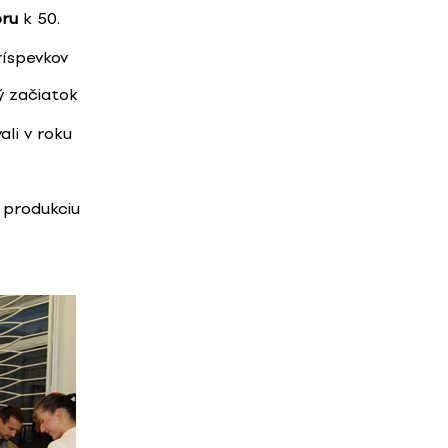
oru
k 50.
ríspevkov
ý začiatok
ali v roku
 produkciu