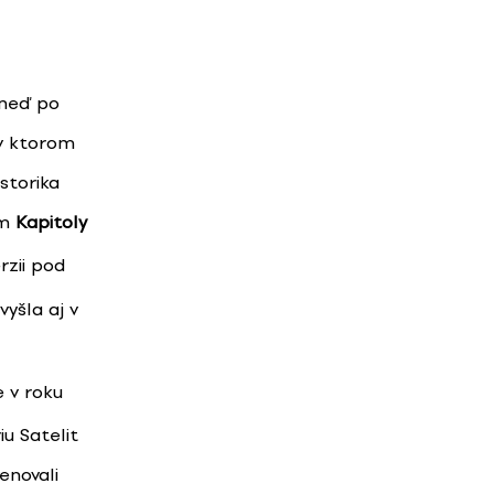
hneď po
 v ktorom
storika
om
Kapitoly
rzii pod
vyšla aj v
e v roku
iu Satelit
enovali