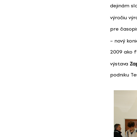
dejinám sl
výročiu vý
pre časopi
– nový kon
2009 ako f
výstava
Za
podniku Tes