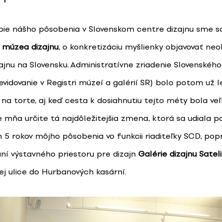
ie nášho pôsobenia v Slovenskom centre dizajnu sme sa 
e múzea dizajnu
, o konkretizáciu myšlienky objavovať ne
izajnu na Slovensku. Administratívne zriadenie Slovenské
evidovanie v Registri múzeí a galérií SR) bolo potom už 
na torte, aj keď cesta k dosiahnutiu tejto méty bola veľm
e mňa určite tá najdôležitejšia zmena, ktorá sa udiala p
 5 rokov môjho pôsobenia vo funkcii riaditeľky SCD, popr
ní výstavného priestoru pre dizajn
Galérie dizajnu Sateli
ej ulice do Hurbanových kasární.