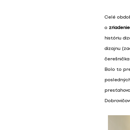
Celé obdob
o
zriadeni
históriu d
dizajnu (za
čerešnička 
Bolo to pr
posledných
presťahova
Dobrovičov