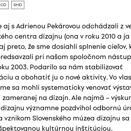
SCD
SMD
 aj s Adrienou Pekárovou odchádzali z v
ého centra dizajnu (ona v roku 2010 a ja
aj preto, že sme dosiahli splnenie cieľov, 
predsavzali pri našom spoločnom nástu
oku 2003. Podarilo sa nám stabilizovať
ciu a obohatiť ju o nové aktivity. Vo vla
 sme sa mohli systematicky venovať výsta
i zameranej na dizajn. Ale najmä – výsk
e dizajnu významne pozdvihol odbornú úr
a vznikom Slovenského múzea dizajnu s
ešpektovanou kultúrnou inštitúciou.