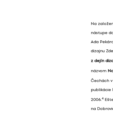
Na založen
nástupe do
Ada Pekárov
dizajnu Zd
z dejín diz
názvom
No
Čechách v 
publikácie
4
2006.
Ešte
na Dobrovič