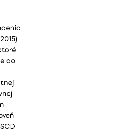
edenia
 2015)
ktoré
pe do
stnej
vnej
um
oveň
a SCD