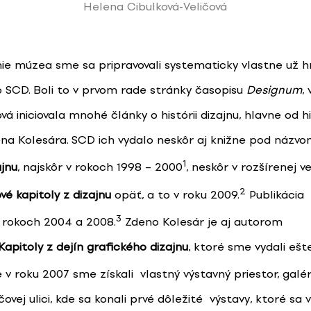
Helena Cibulková-Veličová
ie múzea sme sa pripravovali systematicky vlastne už 
 SCD. Boli to v prvom rade stránky časopisu
Designum
,
á iniciovala mnohé články o histórii dizajnu, hlavne od hi
ena Kolesára. SCD ich vydalo neskôr aj knižne pod názv
1
ajnu
, najskôr v rokoch 1998 – 2000
, neskôr v rozšírenej ve
2
vé kapitoly z dizajnu
opäť, a to v roku 2009.
Publikácia 
3
rokoch 2004 a 2008.
Zdeno Kolesár je aj autorom
Kapitoly z dejín grafického dizajnu
, ktoré sme vydali ešt
 v roku 2007 sme získali vlastný výstavný priestor, galér
ovej ulici, kde sa konali prvé dôležité výstavy, ktoré sa v