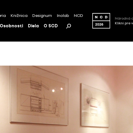
ria
Knižnica
Designum
Inolab
NCD
Národná c
Klikni pre 
Osobnosti
Diela
O SCD