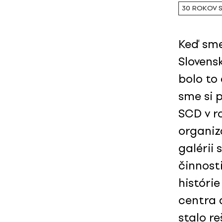
30 ROKOV 
Keď sme
Slovensk
bolo to 
sme si 
SCD v r
organizá
galérii
činnost
históri
centra 
stalo r