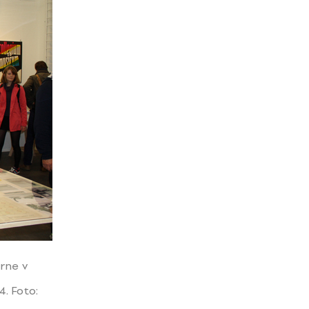
árne v
. Foto: