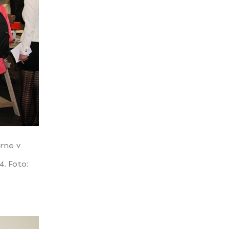
árne v
. Foto: