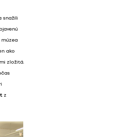
snažili
objavenú
ho múzea
len ako
i zložitá.
očas
i
t
z