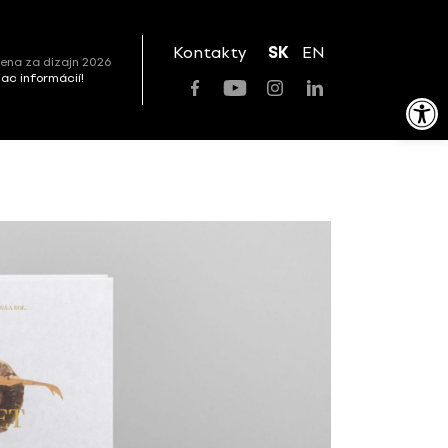
Kontakty
SK
EN
ena za dizajn 2026
viac informácií!
Open toolbar