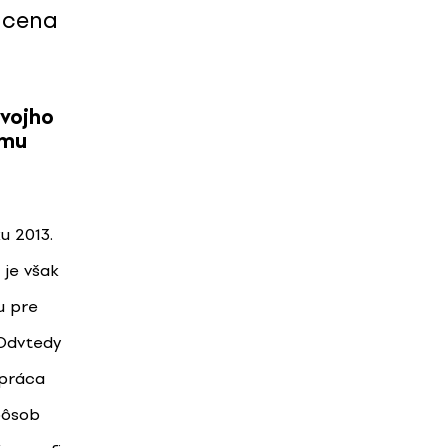
 cena
svojho
ému
u 2013.
 je však
u pre
 Odvtedy
upráca
pôsob