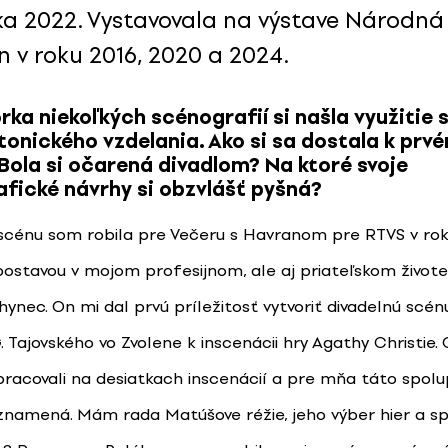
ka 2022. Vystavovala na výstave Národná
n v roku 2016, 2020 a 2024.
rka niekoľkých scénografií si našla využitie 
tonického vzdelania. Ako si sa dostala k prv
Bola si očarená divadlom? Na ktoré svoje
fické návrhy si obzvlášť pyšná?
 scénu som robila pre Večeru s Havranom pre RTVS v rok
ostavou v mojom profesijnom, ale aj priateľskom živote
ynec. On mi dal prvú príležitosť vytvoriť divadelnú scén
G. Tajovského vo Zvolene k inscenácii hry Agathy Christie.
racovali na desiatkach inscenácií a pre mňa táto spol
 znamená. Mám rada Matúšove réžie, jeho výber hier a s