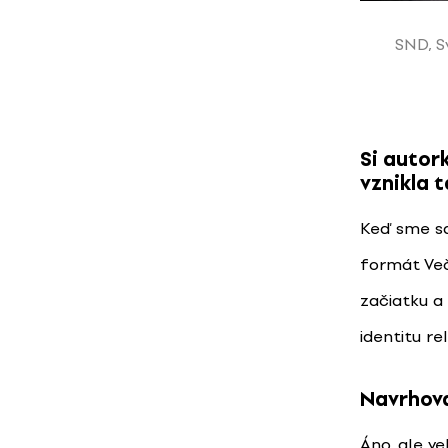
SND, S
Si autor
vznikla 
Keď sme sa
formát Ve
začiatku a
identitu rel
Navrhova
Áno, ale ve