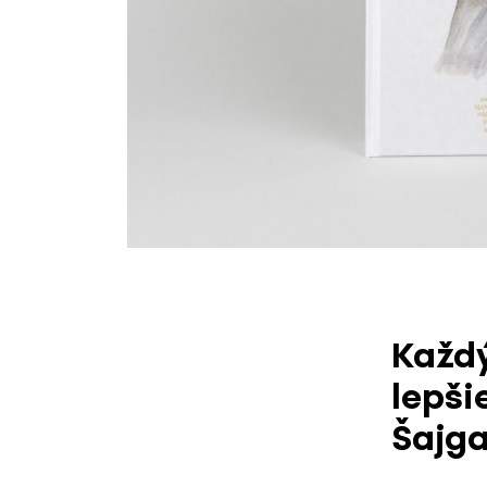
Každý
lepši
Šajga