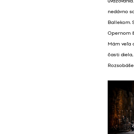
uvažovania
nedávno so
Ballekom. 
Opernom št
Mám veľa o
časti diel
Rozsobáše 