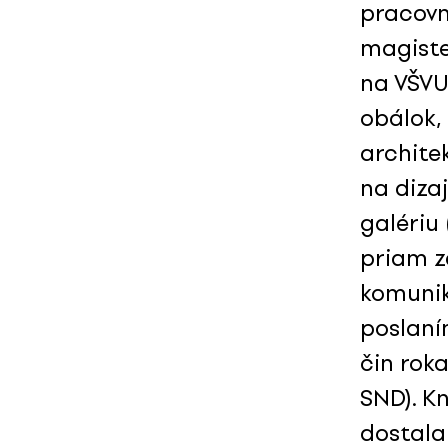
pracovn
magiste
na VŠVU 
obálok, 
archite
na diza
galériu 
priam z
komunik
poslaní
čin rok
SND). Kn
dostala