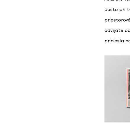
často pri 
priestorové
odvíjate o
priniesla n