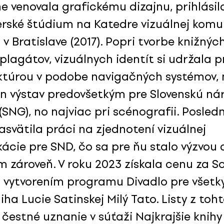
e venovala grafickému dizajnu, prihlásil
rské štúdium na Katedre vizuálnej komu
v Bratislave (2017). Popri tvorbe knižnýc
plagátov, vizuálnych identít si udržala p
ktúrou v podobe navigačných systémov, 
jn výstav predovšetkým pre Slovenskú n
(SNG), no najviac pri scénografii. Posled
asvätila práci na zjednotení vizuálnej
ácie pre SND, čo sa pre ňu stalo výzvou 
m zároveň. V roku 2023 získala cenu za S
a vytvorením programu Divadlo pre všetky
iha Lucie Satinskej Milý Tato. Listy z toh
 čestné uznanie v súťaži Najkrajšie knihy