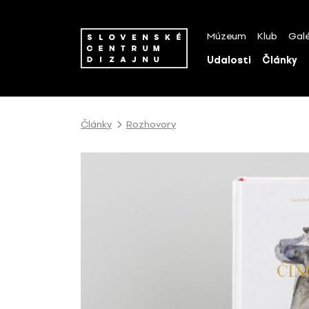
P
r
Múzeum
Klub
Galé
e
s
Udalosti
Články
k
o
č
i
Články
Rozhovory
ť
n
a
o
b
s
a
h