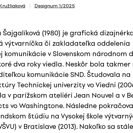
 Kružliaková
Designum 1/2025
Šajgalíková (1980) je grafická dizajnérka
á výtvarníčka či zakladateľka oddelenia
ej komunikácie v Slovenskom národnom d
toré dva roky viedla. Neskôr bola takmer 
aditeľkou komunikácie SND. Študovala na 
túry Technickej univerzity vo Viedni (2006
a v parížskom ateliéri Jean Nouvel a v Be
cts vo Washingtone. Následne pokračova
ndskom štúdiu na Vysokej škole výtvarn
ŠVU) v Bratislave (2013). Nakoľko sa stále