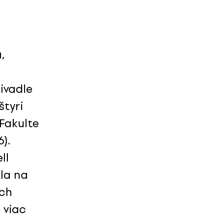
,
ivadle
štyri
Fakulte
).
ll
la na
ých
 viac