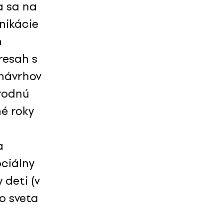
a sa na
nikácie
h
resah s
návrhov
árodnú
né roky
a
ociálny
 deti (v
to sveta