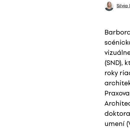
Silvia
Barbora 
scénick
vizuáln
(SND), k
roky ri
architek
Praxoval
Archite
doktora
umení (V