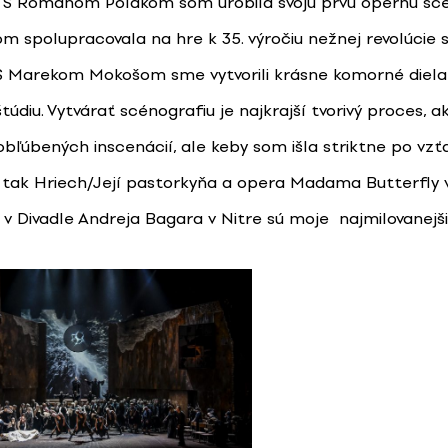
. S Romanom Polákom som urobila svoju prvú opernú scé
m spolupracovala na hre k 35. výročiu nežnej revolúcie
S Marekom Mokošom sme vytvorili krásne komorné diela
údiu. Vytvárať scénografiu je najkrajší tvorivý proces, 
bľúbených inscenácií, ale keby som išla striktne po vzť
a, tak Hriech/Její pastorkyňa a opera Madama Butterfly
v Divadle Andreja Bagara v Nitre sú moje najmilovanejši