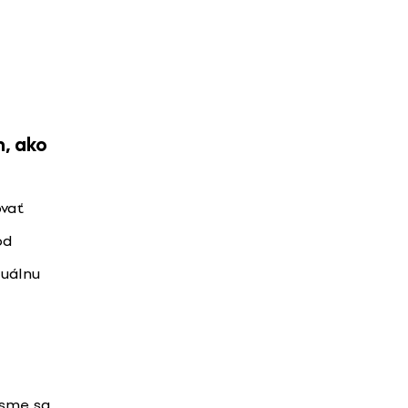
m, ako
ovať
 od
zuálnu
y sme sa