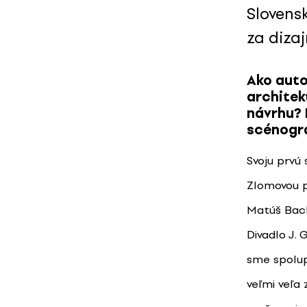
Slovens
za dizaj
Ako auto
architek
návrhu? 
scénogra
Svoju prvú
Zlomovou p
Matúš Bach
Divadlo J. 
sme spolup
veľmi veľa