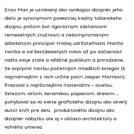
Enzo Mari je uznávaný ako vynikajúci dizajnér, jeho
dielo je synonymom povestnej kvality talianskeho
dizajnu, pričom bol rigoróznym zástancom
remeselných zručností a nekompromisným
advokátom princípov trvalej udržateľnosti. Mariho
tvorba si od šesťdesiatych rokov až po súčasnosť
našla svoje stále a vďačné publikum a prirodzene,
že ovplyvnil tvorbu početných mladších kolegov (k
najznámejším z nich určite patrí Jasper Morrison).
Pracoval s najrôznejšími materiálmi – oceľou,
železom, sklom, keramikou, papierom, drevom…,
pohyboval sa vo svete grafického dizajnu ako skvelý
autor kníh pre deti, produktového dizajnu ako
dizajnér nábytku ale aj v oblasti architektúry a
voľného umenia.