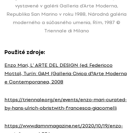
vystavené v galérii Galleria d’Arte Moderna,
Republika San Marino v roku 1988, Národná galéria
moderného a súčasného umenia, Rím, 1987 ©
Triennale di Milano
Použité zdroje:
Enzo Mari, L‘ ARTE DEL DESIGN (ed. Federicco
Motta), Turín: GAM (Galleria Civica d?Arte Moderna
e Contemporanea, 2008
https://triennale.org/en/events/enzo-mari-curated-
by-hans-ulrich-obristwith-francesca-giacomelli
https://www.damnmagazine.net/2020/10/19/enzo-