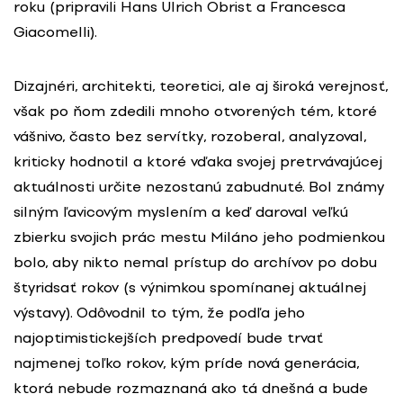
roku (pripravili Hans Ulrich Obrist a Francesca
Giacomelli).
Dizajnéri, architekti, teoretici, ale aj široká verejnosť,
však po ňom zdedili mnoho otvorených tém, ktoré
vášnivo, často bez servítky, rozoberal, analyzoval,
kriticky hodnotil a ktoré vďaka svojej pretrvávajúcej
aktuálnosti určite nezostanú zabudnuté. Bol známy
silným ľavicovým myslením a keď daroval veľkú
zbierku svojich prác mestu Miláno jeho podmienkou
bolo, aby nikto nemal prístup do archívov po dobu
štyridsať rokov (s výnimkou spomínanej aktuálnej
výstavy). Odôvodnil to tým, že podľa jeho
najoptimistickejších predpovedí bude trvať
najmenej toľko rokov, kým príde nová generácia,
ktorá nebude rozmaznaná ako tá dnešná a bude