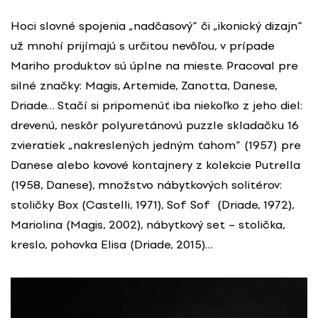
Hoci slovné spojenia „nadčasový“ či „ikonický dizajn“
už mnohí prijímajú s určitou nevôľou, v prípade
Mariho produktov sú úplne na mieste. Pracoval pre
silné značky: Magis, Artemide, Zanotta, Danese,
Driade… Stačí si pripomenúť iba niekoľko z jeho diel:
drevenú, neskôr polyuretánovú puzzle skladačku 16
zvieratiek „nakreslených jedným ťahom“ (1957) pre
Danese alebo kovové kontajnery z kolekcie Putrella
(1958, Danese), množstvo nábytkových solitérov:
stoličky Box (Castelli, 1971), Sof Sof (Driade, 1972),
Mariolina (Magis, 2002), nábytkový set – stolička,
kreslo, pohovka Elisa (Driade, 2015)…