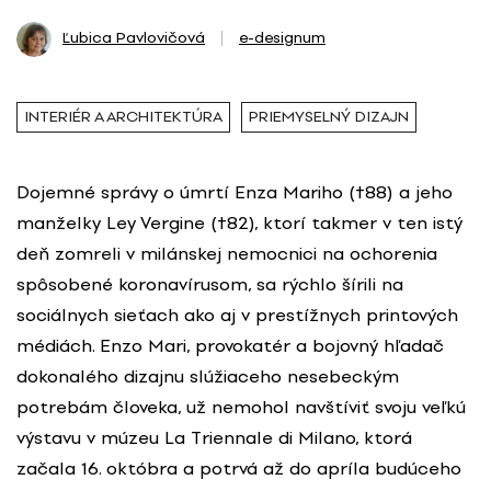
Ľubica Pavlovičová
e-designum
INTERIÉR A ARCHITEKTÚRA
PRIEMYSELNÝ DIZAJN
Dojemné správy o úmrtí Enza Mariho (†88) a jeho
manželky Ley Vergine (†82), ktorí takmer v ten istý
deň zomreli v milánskej nemocnici na ochorenia
spôsobené koronavírusom, sa rýchlo šírili na
sociálnych sieťach ako aj v prestížnych printových
médiách. Enzo Mari, provokatér a bojovný hľadač
dokonalého dizajnu slúžiaceho nesebeckým
potrebám človeka, už nemohol navštíviť svoju veľkú
výstavu v múzeu La Triennale di Milano, ktorá
začala 16. októbra a potrvá až do apríla budúceho