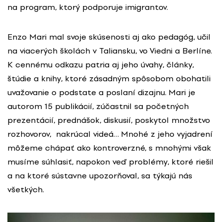
na program, ktorý podporuje imigrantov.
Enzo Mari mal svoje skúsenosti aj ako pedagóg, učil
na viacerých školách v Taliansku, vo Viedni a Berlíne.
K cennému odkazu patria aj jeho úvahy, články,
štúdie a knihy, ktoré zásadným spôsobom obohatili
uvažovanie o podstate a poslaní dizajnu. Mari je
autorom 15 publikácií, zúčastnil sa početných
prezentácií, prednášok, diskusií, poskytol množstvo
rozhovorov, nakrúcal videá… Mnohé z jeho vyjadrení
môžeme chápať ako kontroverzné, s mnohými však
musíme súhlasiť, napokon veď problémy, ktoré riešil
a na ktoré sústavne upozorňoval, sa týkajú nás
všetkých.