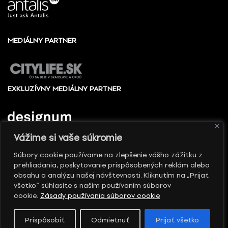
MEDIÁLNY PARTNER
EXKLUZÍVNY MEDIÁLNY PARTNER
Vážime si vaše súkromie
Súbory cookie používame na zlepšenie vášho zážitku z
prehliadania, poskytovanie prispôsobených reklám alebo
© 2010 - 2026 Slovenské centrum dizajnu, Všetky
obsahu a analýzu našej návštevnosti. Kliknutím na „Prijať
práva vyhradené
všetko“ súhlasíte s naším používaním súborov
cookie.
Zásady používania súborov cookie
Prispôsobiť
Odmietnuť
Prijať všetko