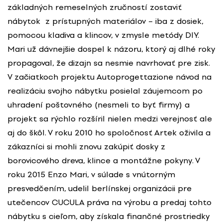
základných remeselných zručností zostaviť
nábytok z prístupných materiálov – iba z dosiek,
pomocou kladiva a klincov, v zmysle metódy DIY.
Mari už dávnejšie dospel k názoru, ktorý aj dlhé roky
propagoval, že dizajn sa nesmie navrhovať pre zisk.
V začiatkoch projektu Autoprogettazione návod na
realizáciu svojho nábytku posielal záujemcom po
uhradení poštovného (nesmeli to byť firmy) a
projekt sa rýchlo rozšíril nielen medzi verejnosť ale
aj do škôl. V roku 2010 ho spoločnosť Artek oživila a
zákazníci si mohli znovu zakúpiť dosky z
borovicového dreva, klince a montážne pokyny. V
roku 2015 Enzo Mari, v súlade s vnútorným
presvedčením, udelil berlínskej organizácii pre
utečencov CUCULA práva na výrobu a predaj tohto
nábytku s cieľom, aby získala finančné prostriedky