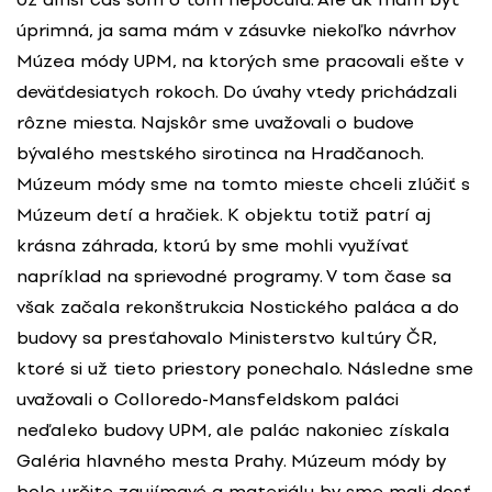
úprimná, ja sama mám v zásuvke niekoľko návrhov
Múzea módy UPM, na ktorých sme pracovali ešte v
deväťdesiatych rokoch. Do úvahy vtedy prichádzali
rôzne miesta. Najskôr sme uvažovali o budove
bývalého mestského sirotinca na Hradčanoch.
Múzeum módy sme na tomto mieste chceli zlúčiť s
Múzeum detí a hračiek. K objektu totiž patrí aj
krásna záhrada, ktorú by sme mohli využívať
napríklad na sprievodné programy. V tom čase sa
však začala rekonštrukcia Nostického paláca a do
budovy sa presťahovalo Ministerstvo kultúry ČR,
ktoré si už tieto priestory ponechalo. Následne sme
uvažovali o Colloredo-Mansfeldskom paláci
neďaleko budovy UPM, ale palác nakoniec získala
Galéria hlavného mesta Prahy. Múzeum módy by
bolo určite zaujímavé a materiálu by sme mali dosť.