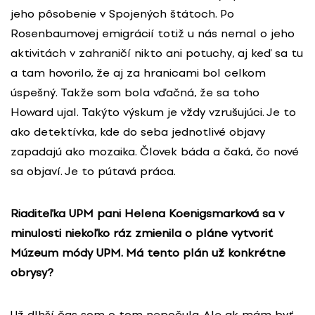
jeho pôsobenie v Spojených štátoch. Po
Rosenbaumovej emigrácií totiž u nás nemal o jeho
aktivitách v zahraničí nikto ani potuchy, aj keď sa tu
a tam hovorilo, že aj za hranicami bol celkom
úspešný. Takže som bola vďačná, že sa toho
Howard ujal. Takýto výskum je vždy vzrušujúci. Je to
ako detektívka, kde do seba jednotlivé objavy
zapadajú ako mozaika. Človek báda a čaká, čo nové
sa objaví. Je to pútavá práca.
Riaditeľka UPM pani Helena Koenigsmarková sa v
minulosti niekoľko ráz zmienila o pláne vytvoriť
Múzeum módy UPM. Má tento plán už konkrétne
obrysy?
Už dlhší čas som o tom nepočula. Ale ak mám byť