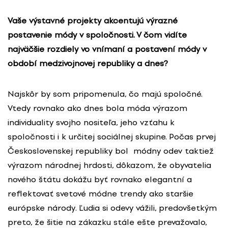
Vaše výstavné projekty akcentujú výrazné
postavenie módy v spoločnosti. V čom vidíte
najväčšie rozdiely vo vnímaní a postavení módy v
období medzivojnovej republiky a dnes?
Najskôr by som pripomenula, čo majú spoločné.
Vtedy rovnako ako dnes bola móda výrazom
individuality svojho nositeľa, jeho vzťahu k
spoločnosti i k určitej sociálnej skupine. Počas prvej
Československej republiky bol módny odev taktiež
výrazom národnej hrdosti, dôkazom, že obyvatelia
nového štátu dokážu byť rovnako elegantní a
reflektovať svetové módne trendy ako staršie
európske národy. Ľudia si odevy vážili, predovšetkým
preto, že šitie na zákazku stále ešte prevažovalo,