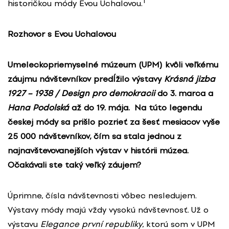
1
historičkou módy Evou Uchalovou.
Rozhovor s Evou Uchalovou
Umeleckopriemyselné múzeum (UPM) kvôli veľkému
záujmu návštevníkov predĺžilo výstavy
Krásná jizba
1927 – 1938 / Design pro demokracii
do 3. marca a
Hana Podolská
až do 19. mája. Na túto legendu
českej módy sa prišlo pozrieť za šesť mesiacov vyše
25 000 návštevníkov, čím sa stala jednou z
najnavštevovanejších výstav v histórii múzea.
Očakávali ste taký veľký záujem?
Úprimne, čísla návštevnosti vôbec nesledujem.
Výstavy módy majú vždy vysokú návštevnosť. Už o
výstavu
Elegance první republiky
, ktorú som v UPM