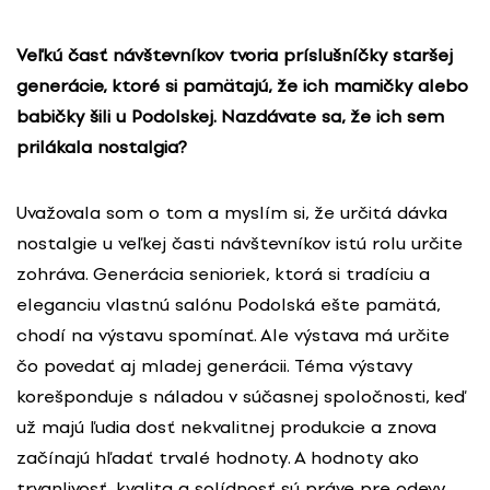
Veľkú časť návštevníkov tvoria príslušníčky staršej
generácie, ktoré si pamätajú, že ich mamičky alebo
babičky šili u Podolskej. Nazdávate sa, že ich sem
prilákala nostalgia?
Uvažovala som o tom a myslím si, že určitá dávka
nostalgie u veľkej časti návštevníkov istú rolu určite
zohráva. Generácia senioriek, ktorá si tradíciu a
eleganciu vlastnú salónu Podolská ešte pamätá,
chodí na výstavu spomínať. Ale výstava má určite
čo povedať aj mladej generácii. Téma výstavy
korešponduje s náladou v súčasnej spoločnosti, keď
už majú ľudia dosť nekvalitnej produkcie a znova
začínajú hľadať trvalé hodnoty. A hodnoty ako
trvanlivosť, kvalita a solídnosť sú práve pre odevy