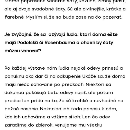
Máme pripravené večerné šaty, kožuch, zimný plášť,
ale aj dvoje svadobné šaty. Sú ale civilnejšie, krátke a
farebné. Myslím si, že sa bude zase na čo pozerať.
Je zvyčajné, že sa ozývajú ľudia, ktorí doma ešte
majú Podolskú či Rosenbauma a chceli by šaty
múzeu venovať?
Po každej výstave nám ľudia nejaké odevy prinesú a
ponúknu ako dar či na odkúpenie. Ukáže sa, že doma
majú niečo schované po predkoch. Niektorí sa
dokonca pokúšajú tieto odevy nosiť, ale potom
predsa len prídu na to, že sú krehké a nevhodné na
bežné nosenie. Nakoniec ich teda prinesú k nám,
kde ich uchováme a vážime si ich. Len čo odev
zaradíme do zbierok, venujeme mu všetku