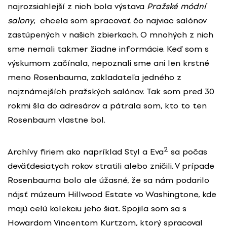
najrozsiahlejší z nich bola výstava
Pražské módní
salony
, chcela som spracovať čo najviac salónov
zastúpených v našich zbierkach. O mnohých z nich
sme nemali takmer žiadne informácie. Keď som s
výskumom začínala, nepoznali sme ani len krstné
meno Rosenbauma, zakladateľa jedného z
najznámejších pražských salónov. Tak som pred 30
rokmi šla do adresárov a pátrala som, kto to ten
Rosenbaum vlastne bol.
2
Archívy firiem ako napríklad Styl a Eva
sa počas
deväťdesiatych rokov stratili alebo zničili. V prípade
Rosenbauma bolo ale úžasné, že sa nám podarilo
nájsť múzeum Hillwood Estate vo Washingtone, kde
majú celú kolekciu jeho šiat. Spojila som sa s
Howardom Vincentom Kurtzom, ktorý spracoval