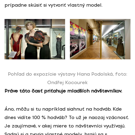
prípadne skúsiť si vytvoriť vlastný model.
Pohľad do expozície výstavy Hana Podolská, foto:
Ondřej Kocourek
Práve táto časť priťahuje mladších návštevníkov.
Áno, môžu si tu napríklad siahnuť na hodváb. Kde
dnes vidíte 100 % hodváb? To už je naozaj vzácnosť.
Je zaujímavé, v akej miere to návštevníci využívajú.
Sadnú si a tvoria vlastné modely, hrajú sa s