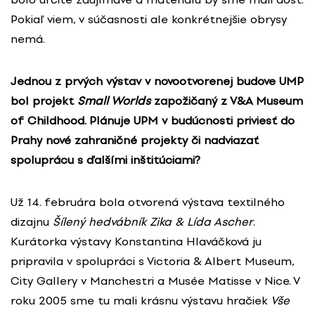
Pokiaľ viem, v súčasnosti ale konkrétnejšie obrysy
nemá.
Jednou z prvých výstav v novootvorenej budove UMP
bol projekt
Small Worlds
zapožičaný z V&A Museum
of Childhood. Plánuje UPM v budúcnosti priviesť do
Prahy nové zahraničné projekty či nadviazať
spoluprácu s ďalšími inštitúciami?
Už 14. februára bola otvorená výstava textilného
dizajnu
Šílený hedvábník Zika & Lída Ascher
.
Kurátorka výstavy Konstantina Hlaváčková ju
pripravila v spolupráci s Victoria & Albert Museum,
City Gallery v Manchestri a Musée Matisse v Nice. V
roku 2005 sme tu mali krásnu výstavu hračiek
Vše