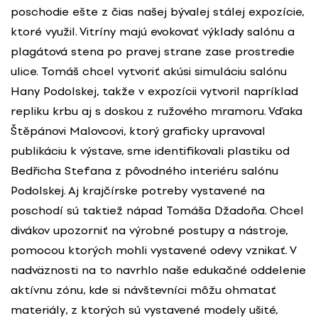
poschodie ešte z čias našej bývalej stálej expozície,
ktoré využil. Vitríny majú evokovať výklady salónu a
plagátová stena po pravej strane zase prostredie
ulice. Tomáš chcel vytvoriť akúsi simuláciu salónu
Hany Podolskej, takže v expozícii vytvoril napríklad
repliku krbu aj s doskou z ružového mramoru. Vďaka
Štěpánovi Malovcovi, ktorý graficky upravoval
publikáciu k výstave, sme identifikovali plastiku od
Bedřicha Stefana z pôvodného interiéru salónu
Podolskej. Aj krajčírske potreby vystavené na
poschodí sú taktiež nápad Tomáša Džadoňa. Chcel
divákov upozorniť na výrobné postupy a nástroje,
pomocou ktorých mohli vystavené odevy vznikať. V
nadväznosti na to navrhlo naše edukačné oddelenie
aktívnu zónu, kde si návštevníci môžu ohmatať
materiály, z ktorých sú vystavené modely ušité,