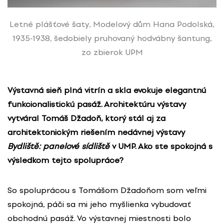
Letné plášťové šaty, Modelový dům Hana Podolská,
1935-1938, šedobiely pruhovaný hodvábny šantung,
zo zbierok UPM
Výstavná sieň plná vitrín a skla evokuje elegantnú
funkcionalistickú pasáž. Architektúru výstavy
vytváral Tomáš Džadoň, ktorý stál aj za
architektonickým riešením nedávnej výstavy
Bydliště: panelové sídliště
v UMP. Ako ste spokojná s
výsledkom tejto spolupráce?
So spoluprácou s Tomášom Džadoňom som veľmi
spokojná, páči sa mi jeho myšlienka vybudovať
obchodnú pasáž. Vo výstavnej miestnosti bolo