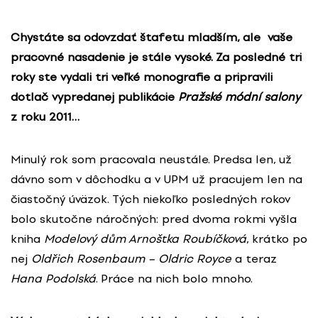
Chystáte sa odovzdať štafetu mladším, ale vaše
pracovné nasadenie je stále vysoké. Za posledné tri
roky ste vydali tri veľké monografie a pripravili
dotlač vypredanej publikácie
Pražské módní salony
z roku 2011…
Minulý rok som pracovala neustále. Predsa len, už
dávno som v dôchodku a v UPM už pracujem len na
čiastočný úväzok. Tých niekoľko posledných rokov
bolo skutočne náročných: pred dvoma rokmi vyšla
kniha
Modelový dům Arnoštka Roubíčková
, krátko po
nej
Oldřich Rosenbaum – Oldric Royce
a teraz
Hana Podolská
. Práce na nich bolo mnoho.