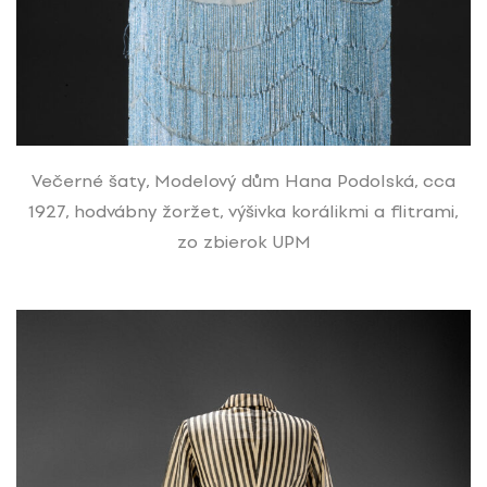
Večerné šaty, Modelový dům Hana Podolská, cca
1927, hodvábny žoržet, výšivka korálikmi a flitrami,
zo zbierok UPM