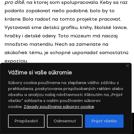
pro dítě
, na ktorej som spolupracovala. Keby sa raz
podarilo zopakovať niečo podobné, bolo by to
krásne. Bola radosť na tomto projekte pracovať.
Vystavovali sme detskú grafiku, knihy, školské lavice,
hračky i detské odevy. Toto múzeum má naozaj
množstvo materiálu. Nech sa zameriate na
akúkoľvek tému, je schopné usporiadať samostatnú
expozíciu.
Vážime si vaše súkromie
V UMP ste ako kurátorka textilu a módy začali
Súbory cookie používame na zlepšenie vášho zážitku z
pracovať roku 1981. Aký význam sa týmto zbierkam
prehliadania, poskytovanie prispôsobených reklám alebo
obsahu a analýzu našej návštevnosti. Kliknutím na „Prijať
pripisoval vtedy a čo sa od tej doby podľa Vás
všetko“ súhlasíte s naším používaním súborov
zmenilo?
cookie.
Zásady používania súborov cookie
Prispôsobiť
Odmietnuť
Prijať všetko
Pre prístup k zbierkam textilu a hlavne módy boli
osemdesiate a deväťdesiate roky priam zlomové.