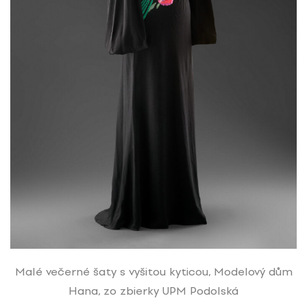
Malé večerné šaty s vyšitou kyticou, Modelový dům
Hana, zo zbierky UPM Podolská