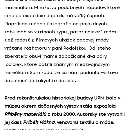
materiálom. Množstvo podobných nápadov, ktoré
sme do expozície doplnili, má veľký úspech.
Napríklad módne fotografie na pojazdných
tabuliach vo vitrínach typu „pater noster“, mám
tiež radosť z filmových ukážok dobovej módy
vrátane rozhovoru v pani Podolskou. Od istého
zberateľa obuvi máme zapožičané dva páry
lodičiek, ktoré patrili známym medzivojnovým
herečkám. Som rada, že sa nám podarilo výstavu
dotiahnuť do takýchto detailov.
Pred rekonštrukciou historickej budovy UPM bola v
múzeu okrem dočasných výstav stála expozícia
Příběhy materiálů
z roku 2000. Autorsky ste vytvorili
jej časť
Príběh vlákna
, venovanú textilu a móde.