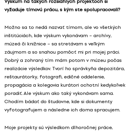
Výskum na takých rozsiahlych projektoch si
vyžaduje tímovú prácu, s kým ste spolupracovali?
Možno sa to nedá nazvať tímom, ale vo všetkých
inštitúciách, kde výskum vykonávam – archívy,
múzeá či knižnice – sa stretávam s veľkým
záujmom a so snahou pomôcť mi pri mojej práci.
Dobrý a zohraný tím mám potom v múzeu počas
realizácie výsledkov. Tvorí ho správkyňa depozitára,
reštaurátorky, fotografi, edičné oddelenie,
propagácia a kolegovia kurátori ochotní kedykoľvek
poradiť. Ale výskum ako taký vykonávam sama.
Chodím bádať do študovne, kde si dokumenty
vyfotografujem a následne ich doma spracujem.
Moje projekty sú výsledkom dlhoročnej práce,