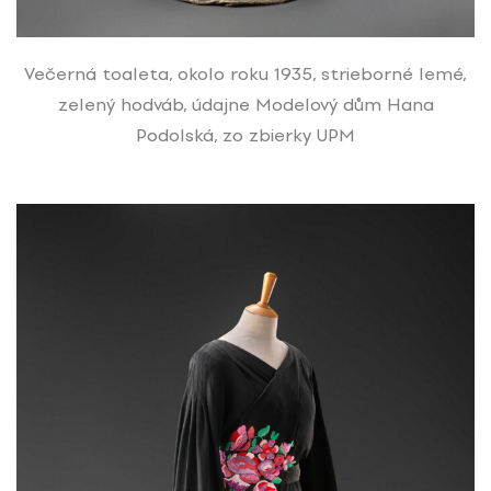
Večerná toaleta, okolo roku 1935, strieborné lemé,
zelený hodváb, údajne Modelový dům Hana
Podolská, zo zbierky UPM