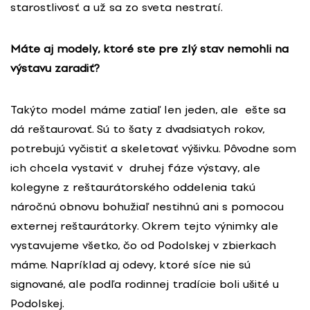
starostlivosť a už sa zo sveta nestratí.
Máte aj modely, ktoré ste pre zlý stav nemohli na
výstavu zaradiť?
Takýto model máme zatiaľ len jeden, ale ešte sa
dá reštaurovať. Sú to šaty z dvadsiatych rokov,
potrebujú vyčistiť a skeletovať výšivku. Pôvodne som
ich chcela vystaviť v druhej fáze výstavy, ale
kolegyne z reštaurátorského oddelenia takú
náročnú obnovu bohužiaľ nestihnú ani s pomocou
externej reštaurátorky. Okrem tejto výnimky ale
vystavujeme všetko, čo od Podolskej v zbierkach
máme. Napríklad aj odevy, ktoré síce nie sú
signované, ale podľa rodinnej tradície boli ušité u
Podolskej.