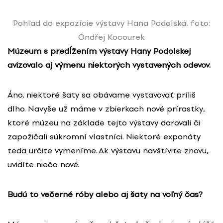
Pohľad do expozície výstavy Hana Podolská, foto:
Ondřej Kocourek
Múzeum s predĺžením výstavy Hany Podolskej
avizovalo aj výmenu niektorých vystavených odevov.
Áno, niektoré šaty sa obávame vystavovať príliš
dlho. Navyše už máme v zbierkach nové prírastky,
ktoré múzeu na základe tejto výstavy darovali či
zapožičali súkromní vlastníci. Niektoré exponáty
teda určite vymeníme. Ak výstavu navštívite znovu,
uvidíte niečo nové.
Budú to večerné róby alebo aj šaty na voľný čas?