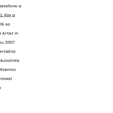
iateľstvo a
XL Kov a
06 sa
Artist in
ku 2007
zertačnú
skutočnila
števníci
ntovať
y