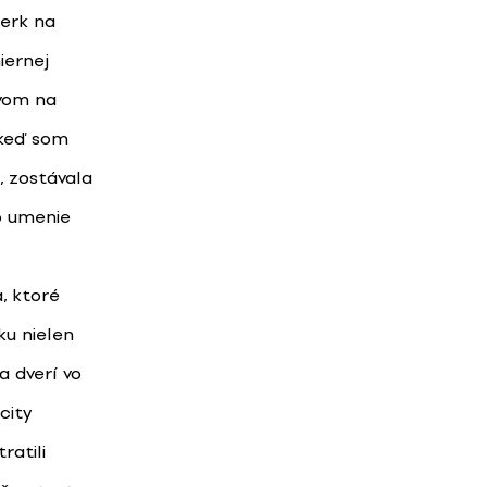
perk na
iernej
evom na
 keď som
, zostávala
lo umenie
, ktoré
ku nielen
a dverí vo
city
ratili