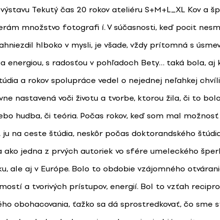
 výstavu Tekutý čas 20 rokov ateliéru S+M+L_XL Kov a š
erám množstvo fotografi í. V súčasnosti, keď pocit nesm
zahniezdil hlboko v mysli, je všade, vždy prítomná s úsm
aca energiou, s radosťou v pohľadoch Bety… taká bola, aj
túdia a rokov spolupráce vedel o nejednej neľahkej chvíli
vne nastavená voči životu a tvorbe, ktorou žila, či to bo
lebo hudba, či teória. Počas rokov, keď som mal možnosť
 ju na ceste štúdia, neskôr počas doktorandského štúdia
a ako jedna z prvých autoriek vo sfére umeleckého šper
ku, ale aj v Európe. Bolo to obdobie vzájomného otvárani
ostí a tvorivých prístupov, energií. Bol to vzťah recipro
ho obohacovania, ťažko sa dá sprostredkovať, čo sme st