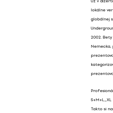
Už v dizer
lokálne ve
globálnej 
Undergroun
2002. Bety
Nemecka, p
prezentova
kategorizov
prezentovan
Profesioná
S+M+L_XL K
Takto si n