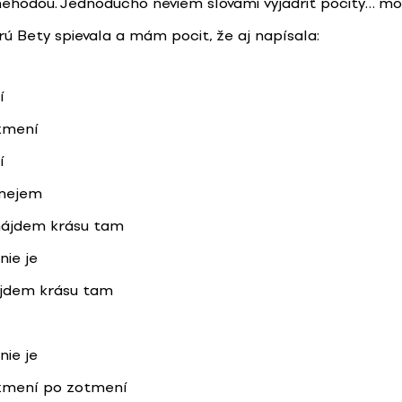
nehodou. Jednoducho neviem slovami vyjadriť pocity… m
rú Bety spievala a mám pocit, že aj napísala:
í
zmení
í
smejem
nájdem krásu tam
nie je
ájdem krásu tam
nie je
 zmení po zotmení