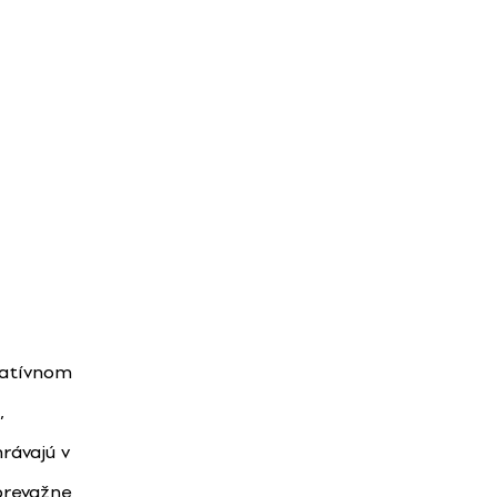
eatívnom
,
rávajú v
prevažne