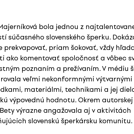
 Majerníková bola jednou z najtalentovan
tí súčasného slovenského šperku. Dokáz
e prekvapovať, priam šokovať, vždy hľad
i ako komentovať spoločnosť a vôbec sv
astným poznaním a prežívaním. V médiu 
drovala veľmi nekonformnými výtvarnými
edkami, materiálmi, technikami a jej diel
ľkú výpovednú hodnotu. Okrem autorskej
Bety výrazne angažovala aj v aktivitách
ľňujúcich slovenskú šperkársku komunitu.