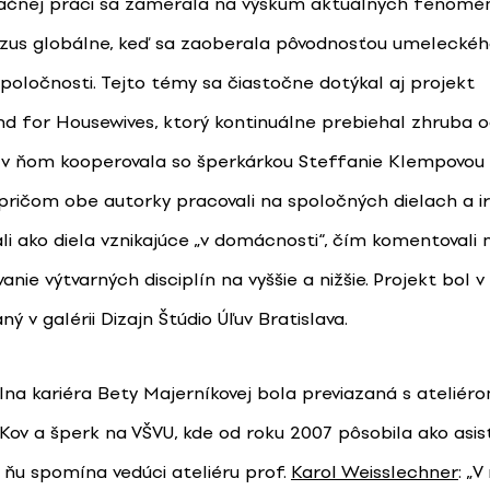
tačnej práci sa zamerala na výskum aktuálnych fenomé
rzus globálne, keď sa zaoberala pôvodnosťou umeleckého
spoločnosti. Tejto témy sa čiastočne dotýkal aj projekt
d for Housewives, ktorý kontinuálne prebiehal zhruba o
 v ňom kooperovala so šperkárkou Steffanie Klempovou
ričom obe autorky pracovali na spoločných dielach a ir
li ako diela vznikajúce „v domácnosti“, čím komentovali 
anie výtvarných disciplín na vyššie a nižšie. Projekt bol 
ý v galérii Dizajn Štúdio Úľuv Bratislava.
lna kariéra Bety Majerníkovej bola previazaná s ateliér
ov a šperk na VŠVU, kde od roku 2007 pôsobila ako asis
a ňu spomína vedúci ateliéru prof.
Karol Weisslechner
: „