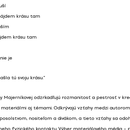
uší
nájdem krásu tam
uším
ájdem krásu tam
nie je
ašla tú svoju krásu.“
y Majerníkovej odzrkadľujú rozmanitosť a pestrosť v kr
 materiálmi aj témami. Odkrývajú vzťahy medzi autorom
posolstvom, nositeľom a divákom, a tieto vzťahy sa odoh
lneho fyzického kontaktu. Výber materiálového média – 