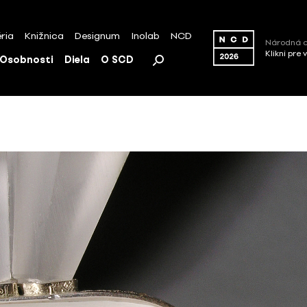
ria
Knižnica
Designum
Inolab
NCD
Národná c
Klikni pre 
Osobnosti
Diela
O SCD