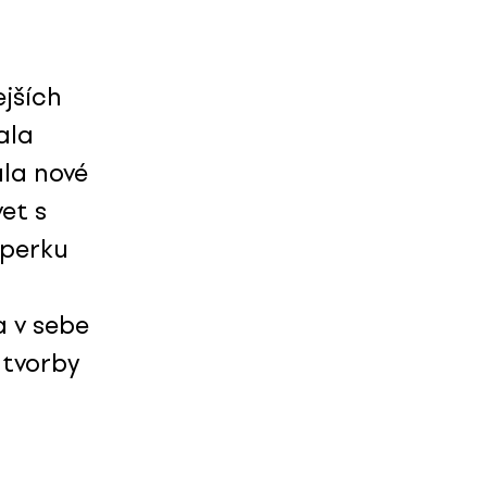
ejších
ala
ala nové
et s
šperku
a v sebe
 tvorby