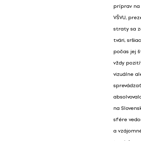
príprav na
VŠVU, prez
straty sa 
tvári, srši
počas jej š
vždy pozití
vizuálne a
sprevádzať
absolvoval
na Slovens
sfére vedom
a vzájomné