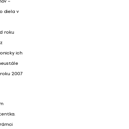
nov –
 diela v
d roku
 z
onicky ich
neustále
v roku 2007
om
tentka.
V rámci