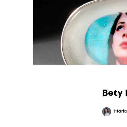
Bety 
Mária