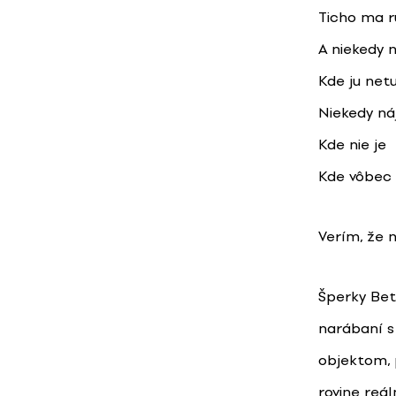
Ticho ma r
A niekedy 
Kde ju net
Niekedy n
Kde nie je
Kde vôbec 
Verím, že n
Šperky Bet
narábaní s
objektom, 
rovine reá