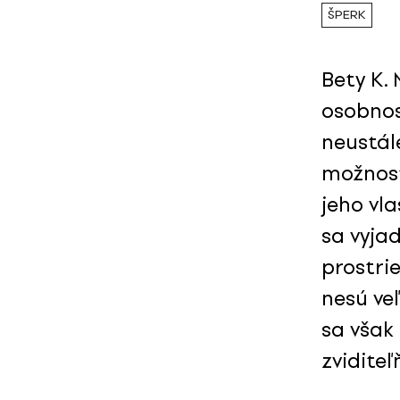
ŠPERK
Bety K.
osobnos
neustál
možnost
jeho vl
sa vyja
prostri
nesú ve
sa však 
zvidite