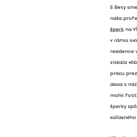
S Bety sme
naša profe
šperk
na VŠ
v rámci sv
residence 
získala vô
prácu preze
akcia s náz
mohli foti
šperky spô
súčasného 