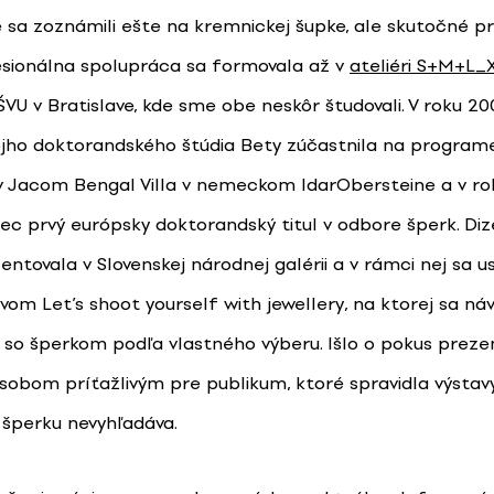
 sa zoznámili ešte na kremnickej šupke, ale skutočné pr
sionálna spolupráca sa formovala až v
ateliéri S+M+L_
VU v Bratislave, kde sme obe neskôr študovali. V roku 20
ojho doktorandského štúdia Bety zúčastnila na programe 
v Jacom Bengal Villa v nemeckom IdarObersteine a v ro
bec prvý európsky doktorandský titul v odbore šperk. Di
ntovala v Slovenskej národnej galérii a v rámci nej sa u
vom Let’s shoot yourself with jewellery, na ktorej sa náv
ť so šperkom podľa vlastného výberu. Išlo o pokus preze
sobom príťažlivým pre publikum, ktoré spravidla výstav
šperku nevyhľadáva.