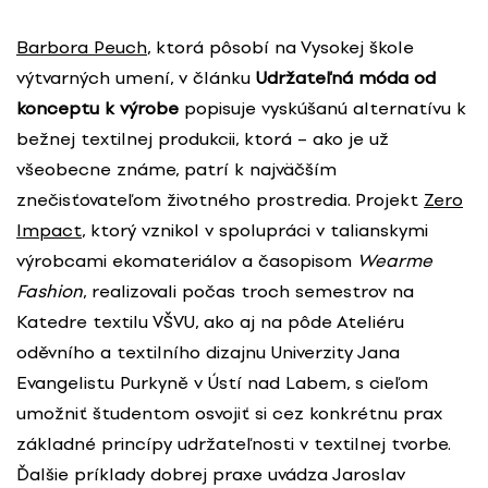
Barbora Peuch
, ktorá pôsobí na Vysokej škole
výtvarných umení, v článku
Udržateľná móda od
konceptu k výrobe
popisuje vyskúšanú alternatívu k
bežnej textilnej produkcii, ktorá – ako je už
všeobecne známe, patrí k najväčším
znečisťovateľom životného prostredia. Projekt
Zero
Impact
, ktorý vznikol v spolupráci v talianskymi
výrobcami ekomateriálov a časopisom
Wearme
Fashion
, realizovali počas troch semestrov na
Katedre textilu VŠVU, ako aj na pôde Ateliéru
oděvního a textilního dizajnu Univerzity Jana
Evangelistu Purkyně v Ústí nad Labem, s cieľom
umožniť študentom osvojiť si cez konkrétnu prax
základné princípy udržateľnosti v textilnej tvorbe.
Ďalšie príklady dobrej praxe uvádza Jaroslav