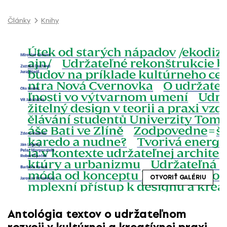
P
r
Články
Knihy
e
s
k
o
č
i
ť
n
a
o
b
s
a
OTVORIŤ GALÉRIU
h
Antológia textov o udržateľnom