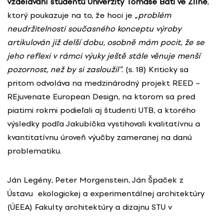
vzdělávaní studentů Univerzity Tomáše Bati ve Zlíně
,
ktorý poukazuje na to, že hoci je
„problém
neudržitelnosti současného konceptu výroby
artikulován již delší dobu, osobně mám pocit, že se
jeho reflexi v rámci výuky ještě stále věnuje menší
pozornost, než by si zasloužil“.
(s. 18) Kriticky sa
pritom odvoláva na medzinárodný projekt REED –
REjuvenate European Design, na ktorom sa pred
piatimi rokmi podieľali aj študenti UTB, a ktorého
výsledky podľa Jakubíčka vystihovali kvalitatívnu a
kvantitatívnu úroveň výučby zameranej na danú
problematiku.
Ján Legény, Peter Morgenstein, Ján Špaček z
Ústavu ekologickej a experimentálnej architektúry
(ÚEEA) Fakulty architektúry a dizajnu STU v