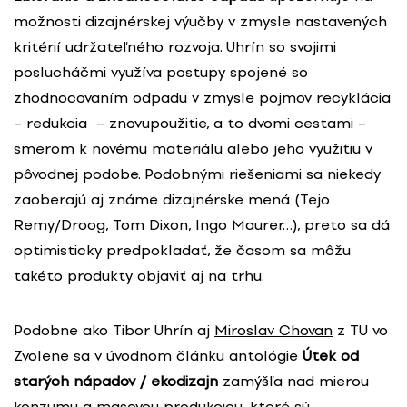
možnosti dizajnérskej výučby v zmysle nastavených
kritérií udržateľného rozvoja. Uhrín so svojimi
poslucháčmi využíva postupy spojené so
zhodnocovaním odpadu v zmysle pojmov recyklácia
– redukcia – znovupoužitie, a to dvomi cestami –
smerom k novému materiálu alebo jeho využitiu v
pôvodnej podobe. Podobnými riešeniami sa niekedy
zaoberajú aj známe dizajnérske mená (Tejo
Remy/Droog, Tom Dixon, Ingo Maurer…), preto sa dá
optimisticky predpokladať, že časom sa môžu
takéto produkty objaviť aj na trhu.
Podobne ako Tibor Uhrín aj
Miroslav Chovan
z TU vo
Zvolene sa v úvodnom článku antológie
Útek od
starých nápadov / ekodizajn
zamýšľa nad mierou
konzumu a masovou produkciou, ktoré sú