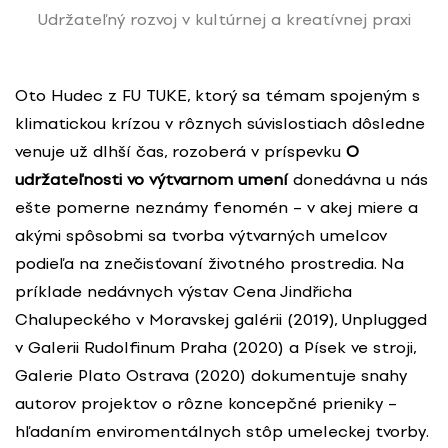
Udržateľný rozvoj v kultúrnej a kreatívnej praxi
Oto Hudec z FU TUKE, ktorý sa témam spojeným s
klimatickou krízou v rôznych súvislostiach dôsledne
venuje už dlhší čas, rozoberá v príspevku
O
udržateľnosti vo výtvarnom umení
donedávna u nás
ešte pomerne neznámy fenomén – v akej miere a
akými spôsobmi sa tvorba výtvarných umelcov
podieľa na znečisťovaní životného prostredia. Na
príklade nedávnych výstav Cena Jindřicha
Chalupeckého v Moravskej galérii (2019), Unplugged
v Galerii Rudolfinum Praha (2020) a Písek ve stroji,
Galerie Plato Ostrava (2020) dokumentuje snahy
autorov projektov o rôzne koncepčné prieniky –
hľadaním enviromentálnych stôp umeleckej tvorby.