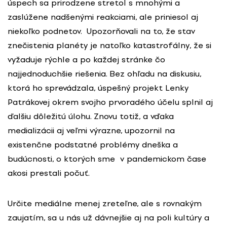
úspech sa prirodzene stretol s mnohými a
zaslúžene nadšenými reakciami, ale priniesol aj
niekoľko podnetov. Upozorňovali na to, že stav
znečistenia planéty je natoľko katastrofálny, že si
vyžaduje rýchle a po každej stránke čo
najjednoduchšie riešenia. Bez ohľadu na diskusiu,
ktorá ho sprevádzala, úspešný projekt Lenky
Patrákovej okrem svojho prvoradého účelu splnil aj
ďalšiu dôležitú úlohu. Znovu totiž, a vďaka
medializácii aj veľmi výrazne, upozornil na
existenčne podstatné problémy dneška a
budúcnosti, o ktorých sme v pandemickom čase
akosi prestali počuť.
Určite mediálne menej zreteľne, ale s rovnakým
zaujatím, sa u nás už dávnejšie aj na poli kultúry a