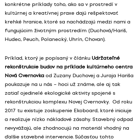
konkrétne príklady toho, ako sa v prostredí v
kultúrnej a kreatívnej praxe dajú rešpektovať
krehké hranice, ktoré sa nachádzajú medzi nami a
fungujúcim životným prostredím (Duchová/Hariš,
Hudec, Peuch, Polanecký, Uhrín, Chovan).
Príklad, ktorý je popísaný v článku
Udržateľné
rekonštrukcie budov na príklade kultúrneho centra
Nová Cvernovka
od Zuzany Duchovej a Juraja Hariša
poukazuje na u nás – hoci už známe, ale aj tak
zatiaľ ojedinelé ekologické aktivity spojené s
rekonštrukciou komplexu Novej Cvernovky. Od roku
2017 tu existuje zoskupenie Ekoboard, ktoré iniciuje
a realizuje nízko nákladové zásahy. Stavebný odpad
nevyvážajú, ale zhodnocujú na materiál vhodný na
ďalšie stavebné intervencie. Súčasťou tohto