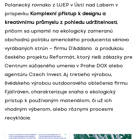
Polanecký rovnako z UJEP v Ústí nad Labem v
príspevku
Komplexní přístup k designu a
kreativnímu průmyslu z pohledu udržitelnosti
,
pričom sa upriamil na ekologicky zameranú
obchodnú politiku amerického producenta sériovo
vyrábaných strún – firmu D’Addario a produkciu
českého projektu Reformát, ktorý rieši zákazky pre
Centrum súčasného umenia v Prahe DOX alebo
agentúru Czech Invest. Aj tretieho výrobcu,
švédskeho výrobcu outdoorového oblečenia firmu
Fjällräven, charakterizuje snaha o ekologický
prístup k používaným materiálom, či už ich
vhodným výberom, alebo rôznymi procesmi
recyklácie.