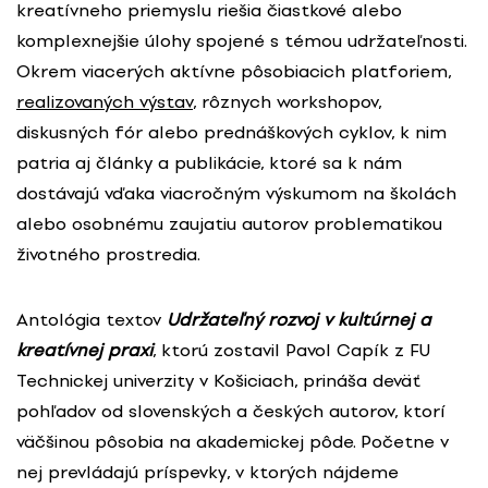
kreatívneho priemyslu riešia čiastkové alebo
komplexnejšie úlohy spojené s témou udržateľnosti.
Okrem viacerých aktívne pôsobiacich platforiem,
realizovaných výstav
, rôznych workshopov,
diskusných fór alebo prednáškových cyklov, k nim
patria aj články a publikácie, ktoré sa k nám
dostávajú vďaka viacročným výskumom na školách
alebo osobnému zaujatiu autorov problematikou
životného prostredia.
Antológia textov
Udržateľný rozvoj v kultúrnej a
kreatívnej praxi
, ktorú zostavil Pavol Capík z FU
Technickej univerzity v Košiciach, prináša deväť
pohľadov od slovenských a českých autorov, ktorí
väčšinou pôsobia na akademickej pôde. Početne v
nej prevládajú príspevky, v ktorých nájdeme