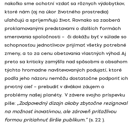
nakoľko sme ochotní vzdať sa rôznych výdobytkov,
ktoré nám (aj na úkor životného prostredia)
uľahčujú a spríjemňujú život. Rovnako sa zaoberá
proklamovanými predstavami o ďalších formách
smerovania spoločnosti – či dokážu byť v súlade so
schopnosťou jednotlivcov prijímať všetky potrebné
zmeny, a to za cenu obetovania vlastných výhod. Aj
preto sa kriticky zamýšľa nad spôsobmi a obsahom
týchto hromadne navštevovaných podujatí, ktoré
podľa jeho názoru nemôžu dostatočne podporiť ich
prvotný cieľ – prebudiť v divákovi záujem o
problémy našej planéty. V závere svojho príspevku
píše:
„Zodpovedný dizajn akoby zbytočne rezignoval
na možnosť inovatívnou, ale zároveň príťažlivou
formou pritiahnuť širšie publikum.“
(s. 22 ).