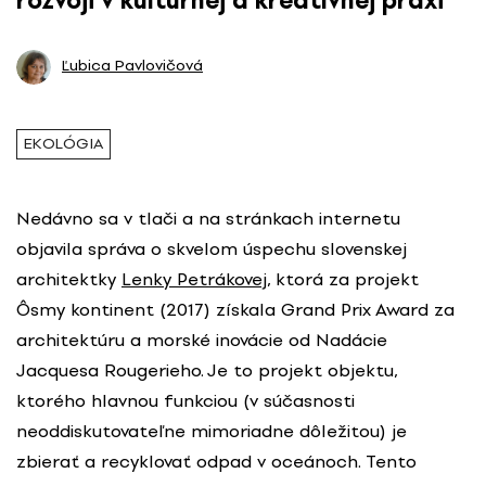
rozvoji v kultúrnej a kreatívnej praxi
Ľubica Pavlovičová
EKOLÓGIA
Nedávno sa v tlači a na stránkach internetu
objavila správa o skvelom úspechu slovenskej
architektky
Lenky Petrákovej
, ktorá za projekt
Ôsmy kontinent (2017) získala Grand Prix Award za
architektúru a morské inovácie od Nadácie
Jacquesa Rougerieho. Je to projekt objektu,
ktorého hlavnou funkciou (v súčasnosti
neoddiskutovateľne mimoriadne dôležitou) je
zbierať a recyklovať odpad v oceánoch. Tento