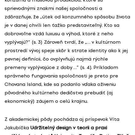
sprievodnými znakmi našej spoločnosti a
zdôrazňuje, že „útek od konzumného spôsobu života
je v danej chvíli len ťažko predstaviteľný. Kto sa
dobrovoľne vzdá luxusu a výhod, ktoré z neho
vyplývajú?“ (s. 3) Zároveň tvrdí, že „… v kultúrnom
prostredí vývoj speje skôr k strate identity ako k jej
pevnej definícii, čo ovplyvňujú najmä rýchle
premeny vyplývajúce z doby …“ (s. 4). Príkladom
správneho fungovania spoločnosti je preto pre
Chovana Island, kde sa podarilo vďaka oživeniu
pôvodného kultúrneho dedičstva prebudiť (aj
ekonomický) záujem o celú krajinu.
Z akademickej pôdy pochádza aj príspevok Víta
Jakubíčka
Udržitelný design v teorii a praxi