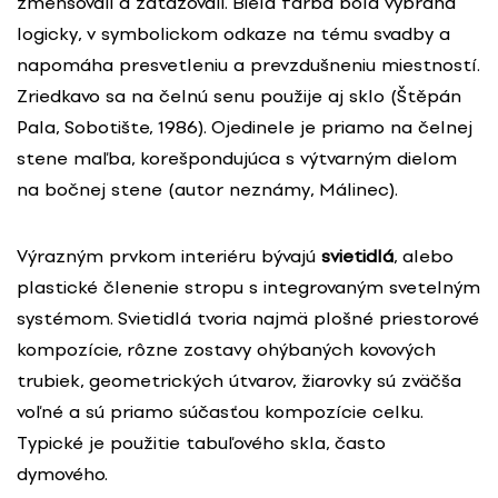
zmenšovali a zaťažovali. Biela farba bola vybraná
logicky, v symbolickom odkaze na tému svadby a
napomáha presvetleniu a prevzdušneniu miestností.
Zriedkavo sa na čelnú senu použije aj sklo (Štěpán
Pala, Sobotište, 1986). Ojedinele je priamo na čelnej
stene maľba, korešpondujúca s výtvarným dielom
na bočnej stene (autor neznámy, Málinec).
Výrazným prvkom interiéru bývajú
svietidlá
, alebo
plastické členenie stropu s integrovaným svetelným
systémom. Svietidlá tvoria najmä plošné priestorové
kompozície, rôzne zostavy ohýbaných kovových
trubiek, geometrických útvarov, žiarovky sú zväčša
voľné a sú priamo súčasťou kompozície celku.
Typické je použitie tabuľového skla, často
dymového.