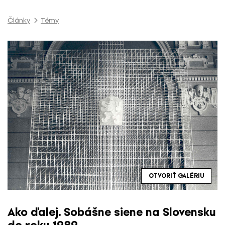
P
r
Články
Témy
e
s
k
o
č
i
ť
n
a
o
b
s
a
OTVORIŤ GALÉRIU
h
Ako ďalej. Sobášne siene na Slovensku