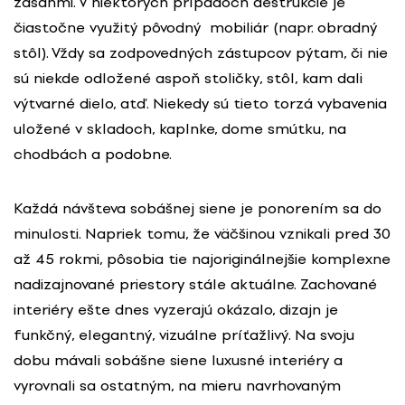
zásahmi. V niektorých prípadoch deštrukcie je
čiastočne využitý pôvodný mobiliár (napr. obradný
stôl). Vždy sa zodpovedných zástupcov pýtam, či nie
sú niekde odložené aspoň stoličky, stôl, kam dali
výtvarné dielo, atď. Niekedy sú tieto torzá vybavenia
uložené v skladoch, kaplnke, dome smútku, na
chodbách a podobne.
Každá návšteva sobášnej siene je ponorením sa do
minulosti. Napriek tomu, že väčšinou vznikali pred 30
až 45 rokmi, pôsobia tie najoriginálnejšie komplexne
nadizajnované priestory stále aktuálne. Zachované
interiéry ešte dnes vyzerajú okázalo, dizajn je
funkčný, elegantný, vizuálne príťažlivý. Na svoju
dobu mávali sobášne siene luxusné interiéry a
vyrovnali sa ostatným, na mieru navrhovaným