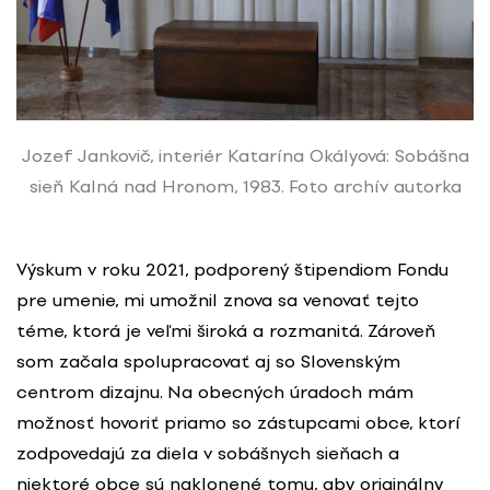
Jozef Jankovič, interiér Katarína Okályová: Sobášna
sieň Kalná nad Hronom, 1983. Foto archív autorka
Výskum v roku 2021, podporený štipendiom Fondu
pre umenie, mi umožnil znova sa venovať tejto
téme, ktorá je veľmi široká a rozmanitá. Zároveň
som začala spolupracovať aj so Slovenským
centrom dizajnu. Na obecných úradoch mám
možnosť hovoriť priamo so zástupcami obce, ktorí
zodpovedajú za diela v sobášnych sieňach a
niektoré obce sú naklonené tomu, aby originálny