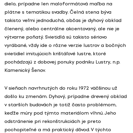
dielo, prípadne len maloformátová maľba na
plátne s tematikou svadby. Čelná stena býva
takisto veľmi jednoduchá, občas je dyhový obklad
členený, alebo centrálne akcentovaný, ale nie je
výtvarne poňatý. Svietidlá sú takisto sériovo
vyrábané, vždy ide o rôzne verzie lustrov a bočných
svietidiel imitujúcich krištáľové lustre, ktoré
pochádzajú z dobovej ponuky podniku Lustry, n.p.
Kamenický Šenov.
V sieňach navrhnutých do roku 1972 väčšinou už
došlo ku zmenám. Dyhový, prípadne drevený obklad
v starších budovách je totiž často problémom,
keďže múry pod týmto materiálom vlhnú. Jeho
odstránenie pri rekonštrukciách je preto
pochopiteľné a má praktický dôvod. V týchto