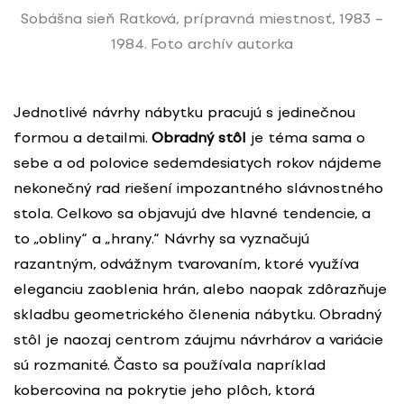
Sobášna sieň Ratková, prípravná miestnosť, 1983 –
1984. Foto archív autorka
Jednotlivé návrhy nábytku pracujú s jedinečnou
formou a detailmi.
Obradný stôl
je téma sama o
sebe a od polovice sedemdesiatych rokov nájdeme
nekonečný rad riešení impozantného slávnostného
stola. Celkovo sa objavujú dve hlavné tendencie, a
to „obliny“ a „hrany.“ Návrhy sa vyznačujú
razantným, odvážnym tvarovaním, ktoré využíva
eleganciu zaoblenia hrán, alebo naopak zdôrazňuje
skladbu geometrického členenia nábytku. Obradný
stôl je naozaj centrom záujmu návrhárov a variácie
sú rozmanité. Často sa používala napríklad
kobercovina na pokrytie jeho plôch, ktorá