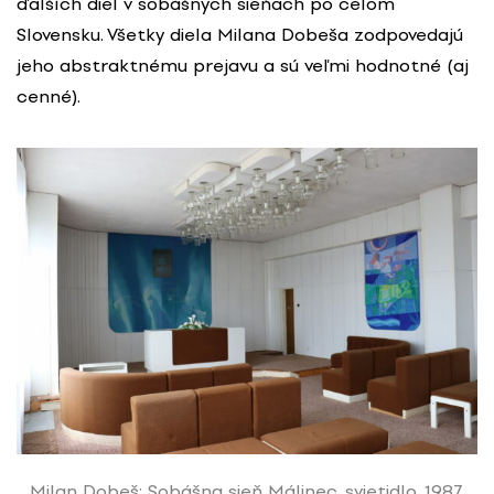
ďalších diel v sobášnych sieňach po celom
Slovensku. Všetky diela Milana Dobeša zodpovedajú
jeho abstraktnému prejavu a sú veľmi hodnotné (aj
cenné).
Milan Dobeš: Sobášna sieň Málinec, svietidlo, 1987.