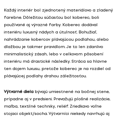
Každý interiér bol zjednotený materiálovo a zladený
farebne. Dôležitou súčasťou bol koberec, boli
používané aj výrazné farby. Koberec dodával
interiéru luxusný nádych a útulnosť. Bohužiaľ,
nahrádzanie kobercov plávajúcou podlahou, alebo
dlažbou je takmer pravidlom. Je to len zdanlivo
minimalistický zásah, lebo v celkovom pôsobení
interiéru má drastické následky. Stráca sa hlavne
ten dojem luxusu, pretože koberec je na rozdiel od
plávajúcej podlahy drahou záležitosťou.
Výtvarné diela
bývajú umiestnené na bočnej stene,
prípadne aj v predsieni. Prevažujú plošné realizácie,
maľba, textilné techniky, reliéf. Zriedkavo voľne
stojaci objekt/socha. Výtvarníci niekedy navrhujú aj