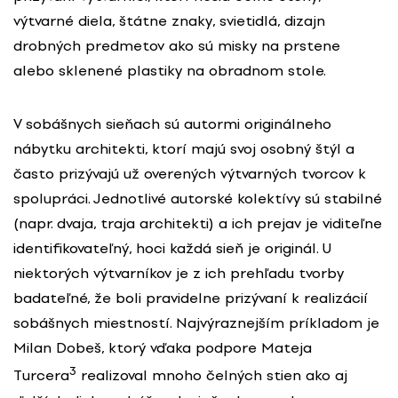
výtvarné diela, štátne znaky, svietidlá, dizajn
drobných predmetov ako sú misky na prstene
alebo sklenené plastiky na obradnom stole.
V sobášnych sieňach sú autormi originálneho
nábytku architekti, ktorí majú svoj osobný štýl a
často prizývajú už overených výtvarných tvorcov k
spolupráci. Jednotlivé autorské kolektívy sú stabilné
(napr. dvaja, traja architekti) a ich prejav je viditeľne
identifikovateľný, hoci každá sieň je originál. U
niektorých výtvarníkov je z ich prehľadu tvorby
badateľné, že boli pravidelne prizývaní k realizácií
sobášnych miestností. Najvýraznejším príkladom je
Milan Dobeš, ktorý vďaka podpore Mateja
3
Turcera
realizoval mnoho čelných stien ako aj