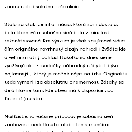
znamenal absolútnu deštrukciu.
Stalo sa však, že informácia, ktorú som dostala,
bola klamlivá a sobášna sieň bola v minulosti
rekonštruovaná. Pre výskum je však zaujímavé vidieť,
čím originálne navrhnutý dizajn nahradili. Zväčša ide
o veľmi smutný pohľad. Nakoľko sa dnes siene
využívajú ako zasadačky, náhradný nábytok býva
najlacnejší, ktorý je možné nájsť na trhu. Originalitu
teda vymenili za absolútnu priemernosť. Zásahy sa
dejú hlavne tam, kde obec má k dispozícii viac
financií (mestá).
Našťastie, vo väčšine prípadov je sobášna sieň
zachovaná nedotknutá, alebo len s menšími