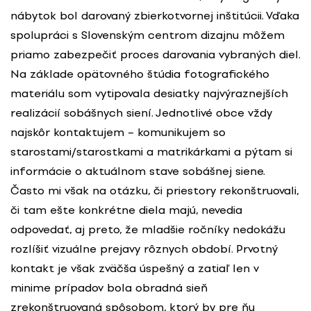
nábytok bol darovaný zbierkotvornej inštitúcii. Vďaka
spolupráci s Slovenským centrom dizajnu môžem
priamo zabezpečiť proces darovania vybraných diel.
Na základe opätovného štúdia fotografického
materiálu som vytipovala desiatky najvýraznejších
realizácií sobášnych siení. Jednotlivé obce vždy
najskôr kontaktujem – komunikujem so
starostami/starostkami a matrikárkami a pýtam si
informácie o aktuálnom stave sobášnej siene.
Často mi však na otázku, či priestory rekonštruovali,
či tam ešte konkrétne diela majú, nevedia
odpovedať, aj preto, že mladšie ročníky nedokážu
rozlíšiť vizuálne prejavy rôznych období. Prvotný
kontakt je však zväčša úspešný a zatiaľ len v
minime prípadov bola obradná sieň
zrekonštruovaná spôsobom, ktorý by pre ňu