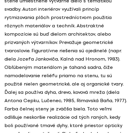
stene umiestnené výtvarné dielo s tematikou
svadby. Autori interiérov využívali princíp
rytmizovania plôch prostredníctvom použitia
rôznych materiálov a techník. Abstraktné
kompozície sú buď dielom architektov, alebo
prizvaných výtvarníkov. Prevažuje geometrické
tvaroslovie. Figuratívne riešenia sú ojedinelé (napr.
diela Jozefa Jankoviča, Kalná nad Hronom, 1983).
Obľúbeným materiálom je ťahaná sadra, čiže
namodelovanie reliéfu priamo na stenu, tu sú
použité nielen geometrické, ale aj organické tvary.
Ďalej sa používa dyha, drevo, kovová mreža (diela
Antona Cepku, Lučenec, 1985, Rimavská Baňa, 1977).
Farba čelnej steny je zväčša biela. Toto veľmi
odlišuje neskoršie realizácie od tých raných, kedy
boli používané tmavé dyhy, ktoré priestor opticky