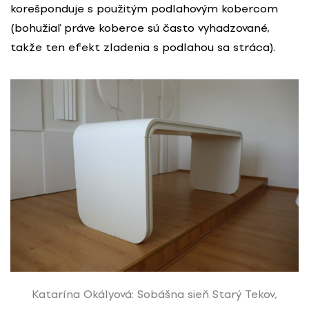
korešponduje s použitým podlahovým kobercom
(bohužiaľ práve koberce sú často vyhadzované,
takže ten efekt zladenia s podlahou sa stráca).
Katarína Okályová: Sobášna sieň Starý Tekov,