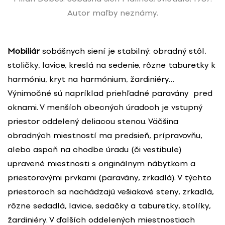
Autor maľby neznámy.
Mobiliár
sobášnych siení je stabilný: obradný stôl,
stoličky, lavice, kreslá na sedenie, rôzne taburetky k
harmóniu, kryt na harmónium, žardiniéry…
Výnimočné sú napríklad priehľadné paravány pred
oknami. V menších obecných úradoch je vstupný
priestor oddelený deliacou stenou. Väčšina
obradných miestností ma predsieň, prípravovňu,
alebo aspoň na chodbe úradu (či vestibule)
upravené miestnosti s originálnym nábytkom a
priestorovými prvkami (paravány, zrkadlá). V týchto
priestoroch sa nachádzajú vešiakové steny, zrkadlá,
rôzne sedadlá, lavice, sedačky a taburetky, stolíky,
žardiniéry. V ďalších oddelených miestnostiach