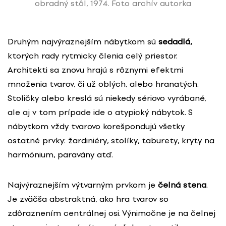
obradný stôl, 1974. Foto archív autorka
Druhým najvýraznejším nábytkom sú
sedadlá,
ktorých rady rytmicky členia celý priestor.
Architekti sa znovu hrajú s rôznymi efektmi
množenia tvarov, či už oblých, alebo hranatých.
Stoličky alebo kreslá sú niekedy sériovo vyrábané,
ale aj v tom prípade ide o atypický nábytok. S
nábytkom vždy tvarovo korešpondujú všetky
ostatné prvky: žardiniéry, stolíky, taburety, kryty na
harmónium, paravány atď.
Najvýraznejším výtvarným prvkom je
čelná stena
.
Je zväčša abstraktná, ako hra tvarov so
zdôraznením centrálnej osi. Výnimočne je na čelnej