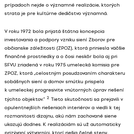
prípadoch nejde o významné realizácie, ktorých
strata je pre kultúrne dedičstvo významná.
V roku 1972 bola prijatá štátna koncepcia
investovania a podpory vzniku siení Zborov pre
občianske záležitosti (ZPOZ), ktorá priniesla väčšie
finančné prostriedky a o čosi neskôr bola aj pri
SFVU zriadená v roku 1975 umelecká komisia pre
ZPOZ, ktorá „celostným posudzovaním charakteru
sobášnych siení a domov smútku prispela
k umeleckej progresivite vnútorných úprav riešení
2
týchto objektov.“
Tieto skutočnosti sa prejavili v
opulentnejších riešeniach interiérov a viedli k tej
rozmanitosti dizajnu, akú nám zachované siene
ukazujú dodnes. K realizáciám sú už automaticky
prizývaní výtvarníci, ktorí riešia čelné steny,