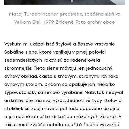
Matej Turcer: interiér predsiene, sobášna sieň vo
Veľkom Bieli, 1979. Zničené. Foto archív obce
Výskum mi ukázal isté štýlové a časové vrstvenie.
Sobášne siene, ktoré vznikajú v prvej polovici
sedemdesiatych rokov, sú zariadené oveľa
skromnejšie. Tieto siene mávajú len jednoduchý
dyhový obklad, často s tmavým, strohým, rovnako
dyhovým stolom, pričom sa opakuje ich niekoľko
typov, stoličky sú sériovo vyrábané. Nábytok nebýval
unikátny, ale má svoj výraz. Jednotlivé typy stolov či
stoličiek sú zaujímavé z pohľadu dobového dizajnu
a je možné ich ešte získať do múzejných zbierok. V
miestnosti zväčša nebolo použité žiadne výtvarné