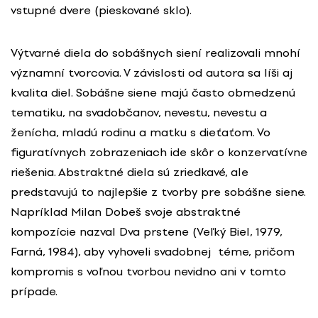
vstupné dvere (pieskované sklo).
Výtvarné diela do sobášnych siení realizovali mnohí
významní tvorcovia. V závislosti od autora sa líši aj
kvalita diel. Sobášne siene majú často obmedzenú
tematiku, na svadobčanov, nevestu, nevestu a
ženícha, mladú rodinu a matku s dieťaťom. Vo
figuratívnych zobrazeniach ide skôr o konzervatívne
riešenia. Abstraktné diela sú zriedkavé, ale
predstavujú to najlepšie z tvorby pre sobášne siene.
Napríklad Milan Dobeš svoje abstraktné
kompozície nazval Dva prstene (Veľký Biel, 1979,
Farná, 1984), aby vyhoveli svadobnej téme, pričom
kompromis s voľnou tvorbou nevidno ani v tomto
prípade.