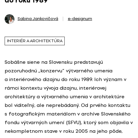
do roku 1989
Sabina Jankovičová
e-designum
INTERIÉR A ARCHITEKTÚRA
Sobášne siene na Slovensku predstavujú
pozoruhodnú „konzervu“ výtvarného umenia
a interiérového dizajnu do roku 1989. Ich význam v
rámci kontextu vývoja dizajnu, interiérovej
architektúry a výtvarného umenia v architektúre
bol viditeľný, ale neprebádaný. Od prvého kontaktu
s fotografickým materiálom v archíve Slovenského
fondu výtvarných umení (SFVU), ktorý som objavila v
nekompletnom stave v roku 2005 na jeho pôde,