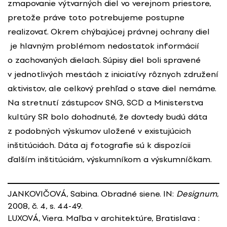
zmapovanie výtvarných diel vo verejnom priestore,
pretože práve toto potrebujeme postupne
realizovať. Okrem chýbajúcej právnej ochrany diel
je hlavným problémom nedostatok informácií
o zachovaných dielach. Súpisy diel boli spravené
v jednotlivých mestách z iniciatívy rôznych združení
aktivistov, ale celkový prehľad o stave diel nemáme.
Na stretnutí zástupcov SNG, SCD a Ministerstva
kultúry SR bolo dohodnuté, že dovtedy budú dáta
z podobných výskumov uložené v existujúcich
inštitúciách. Dáta aj fotografie sú k dispozícii
ďalším inštitúciám, výskumníkom a výskumníčkam.
JANKOVIČOVÁ, Sabina. Obradné siene. IN:
Designum
,
2008, č. 4, s. 44-49.
LUXOVÁ, Viera. Maľba v architektúre, Bratislava :