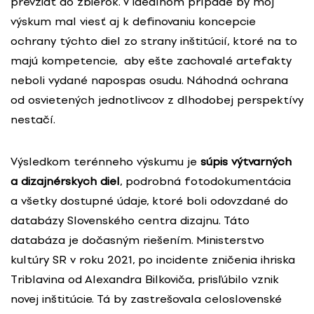
prevziať do zbierok. V ideálnom prípade by môj
výskum mal viesť aj k definovaniu koncepcie
ochrany týchto diel zo strany inštitúcií, ktoré na to
majú kompetencie, aby ešte zachovalé artefakty
neboli vydané napospas osudu. Náhodná ochrana
od osvietených jednotlivcov z dlhodobej perspektívy
nestačí.
Výsledkom terénneho výskumu je
súpis výtvarných
a dizajnérskych diel
, podrobná fotodokumentácia
a všetky dostupné údaje, ktoré boli odovzdané do
databázy Slovenského centra dizajnu. Táto
databáza je dočasným riešením. Ministerstvo
kultúry SR v roku 2021, po incidente zničenia ihriska
Triblavina od Alexandra Bilkoviča, prisľúbilo vznik
novej inštitúcie. Tá by zastrešovala celoslovenské