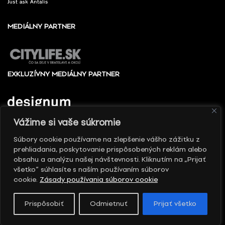
MEDIÁLNY PARTNER
EXKLUZÍVNY MEDIÁLNY PARTNER
Vážime si vaše súkromie
Súbory cookie používame na zlepšenie vášho zážitku z
prehliadania, poskytovanie prispôsobených reklám alebo
© 2010 - 2026 Slovenské centrum dizajnu, Všetky
obsahu a analýzu našej návštevnosti. Kliknutím na „Prijať
práva vyhradené
všetko“ súhlasíte s naším používaním súborov
cookie.
Zásady používania súborov cookie
Prispôsobiť
Odmietnuť
Prijať všetko