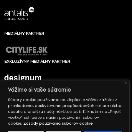
MEDIÁLNY PARTNER
EXKLUZÍVNY MEDIÁLNY PARTNER
Vážime si vaše súkromie
Súbory cookie používame na zlepšenie vášho zážitku z
prehliadania, poskytovanie prispôsobených reklám alebo
© 2010 - 2026 Slovenské centrum dizajnu, Všetky
obsahu a analýzu našej návštevnosti. Kliknutím na „Prijať
práva vyhradené
všetko“ súhlasíte s naším používaním súborov
cookie.
Zásady používania súborov cookie