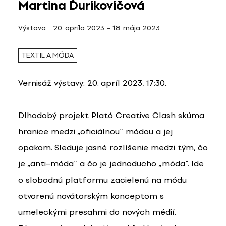
Martina Ďurikovičová
Výstava
20. apríla 2023 – 18. mája 2023
TEXTIL A MÓDA
Vernisáž výstavy: 20. apríl 2023, 17:30.
Dlhodobý projekt Plató Creative Clash skúma
hranice medzi „oficiálnou“ módou a jej
opakom. Sleduje jasné rozlíšenie medzi tým, čo
je „anti–móda“ a čo je jednoducho „móda“. Ide
o slobodnú platformu zacielenú na módu
otvorenú novátorským konceptom s
umeleckými presahmi do nových médií.