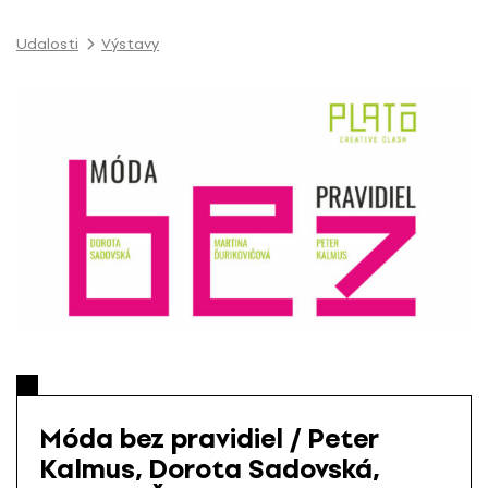
P
r
Udalosti
Výstavy
e
s
k
o
č
i
ť
n
a
o
b
s
a
h
Móda bez pravidiel / Peter
Kalmus, Dorota Sadovská,