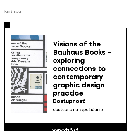
P
r
Knižnica
e
s
k
o
Visions of the
č
Bauhaus Books –
i
exploring
ť
n
connections to
a
contemporary
o
graphic design
b
practice
s
Dostupnosť
a
h
dostupné na vypožičanie