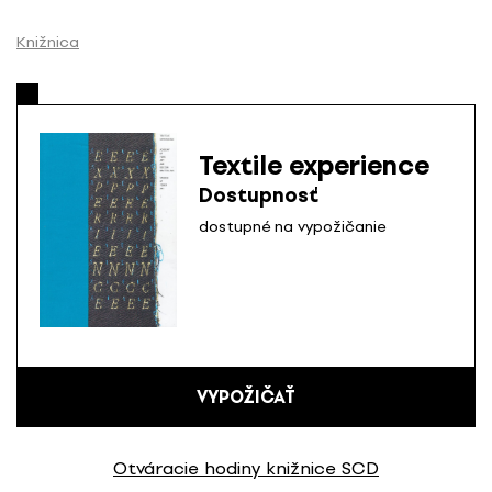
P
r
Knižnica
e
s
k
o
Textile experience
č
Dostupnosť
i
ť
dostupné na vypožičanie
n
a
o
b
s
a
VYPOŽIČAŤ
h
Otváracie hodiny knižnice SCD