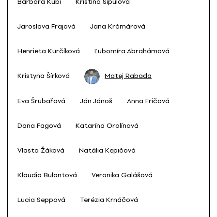
Barbora Kubi
Kristína Šipulová
Jaroslava Frajová
Jana Krčmárová
Henrieta Kurčíková
Ľubomíra Abrahámová
Kristyna Šírková
Matej Rabada
Eva Šrubařová
Ján Jánoš
Anna Fričová
Dana Fagová
Katarína Orolínová
Vlasta Žáková
Natália Kepičová
Klaudia Bulantová
Veronika Galášová
Lucia Seppová
Terézia Krnáčová