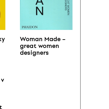
ky
Woman Made –
great women
designers
 v
t