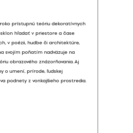
roko prístupnú teóriu dekoratívnych
sklon hľadať v priestore a čase
h, v poézii, hudbe či architektúre,
iha svojím poňatím nadväzuje na
teóriu obrazového znázorňovania. Aj
y o umení, prírode, ľudskej
va podnety z vonkajšieho prostredia.