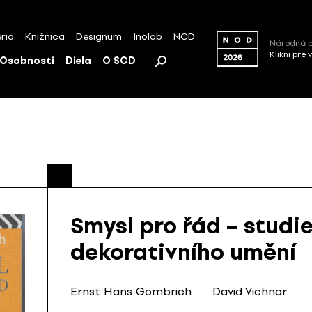
ria
Knižnica
Designum
Inolab
NCD
Národná c
Klikni pre 
Osobnosti
Diela
O SCD
Smysl pro řád – studi
dekorativního umění
Ernst Hans Gombrich
David Vichnar