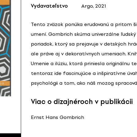
Vydavateľstvo
Argo, 2021
Tento zväzok ponúka erudovanú a pritom ši
umení. Gombrich skúma univerzálne ľudský 
poriadok, ktorý sa prejavuje v detských hrác
ale práve aj v dekoratívnych umeniach. Kn
Umenie a ilúziu, ktorá priniesla originálnu 
tentoraz ide fascinujúce a inšpiratívne úvah
psychológii a tom, ako náš mozog spracová
Viac o dizajnéroch v publikácii
Ernst Hans Gombrich