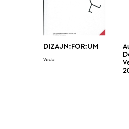
DIZAJN:FOR:UM
A
D
Veda
V
2