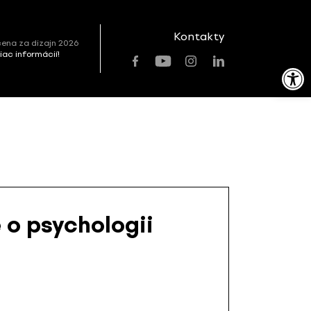
Kontakty
ena za dizajn 2026
viac informácií!
Open toolbar
e o psychologii