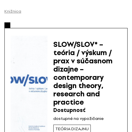
P
r
Knižnica
e
s
k
o
SLOW/SLOV* –
č
teória / výskum /
i
prax v súčasnom
ť
n
dizajne –
a
contemporary
o
design theory,
b
research and
s
practice
a
h
Dostupnosť
dostupné na vypožičanie
TEÓRIA DIZAJNU