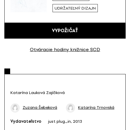
UDRŽATEĽNÝ DIZAJN
VYPOŽIČAŤ
Otváracie hodiny knižnice SCD
Katarína Lauková Zajíčková
Zuzana Šebeková
Katarína Trnovská
Vydavateľstvo
just plug_in, 2013