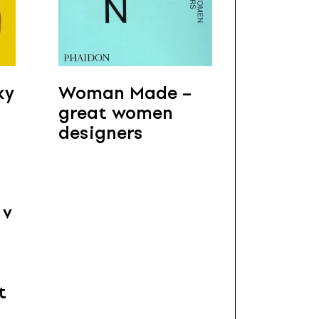
ky
Woman Made –
great women
designers
 v
t