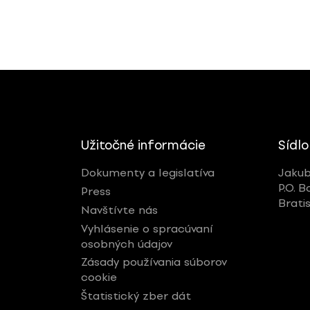
Užitočné informácie
Sídlo
Dokumenty a legislatíva
Jakub
P.O. B
Press
Brati
Navštívte nás
Vyhlásenie o spracúvaní
osobných údajov
Zásady používania súborov
cookie
Štatistický zber dát