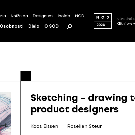
ria
Knižnica
Designum
Inolab
NCD
Národná c
Klikni pre 
Osobnosti
Diela
O SCD
Sketching – drawing 
product designers
Koos Eissen
Roselien Steur