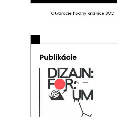
Otváracie hodiny knižnice SCD
Publikácie