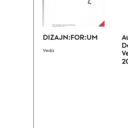
DIZAJN:FOR:UM
A
D
Veda
V
2