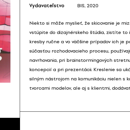
Vydavateľstvo
BIS, 2020
Niekto si môže myslieť, že skicovanie je mi
vstúpite do dizajnérskeho štúdia, zistíte to 
kresby ručne a vo väčšine prípadov ich je 
súčasťou rozhodovacieho procesu, používa
navrhovania, pri brainstormingových stretn
koncepcií a pri prezentácii. Kreslenie sa u
silným nástrojom na komunikáciu nielen s k
tvorcami modelov, ale aj s klientmi, dodáva