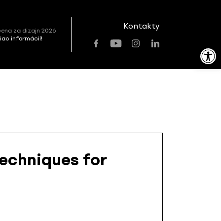
Kontakty
ena za dizajn 2026
viac informácií!
Open toolbar
techniques for