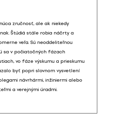
znúca zručnosť, ale ak niekedy
inak. Štúdiá stále robia náčrty a
pomerne veľa. Sú neoddeliteľnou
jú sa v počiatočných fázach
utiach, vo fáze výskumu a prieskumu
kázalo byť popri slovnom vysvetlení
olegami návrhármi, inžiniermi alebo
teľmi a verejnými úradmi.