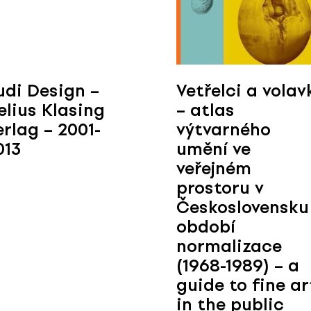
udi Design –
Vetřelci a volav
elius Klasing
– atlas
erlag – 2001-
výtvarného
013
umění ve
veřejném
prostoru v
Československu
období
normalizace
(1968-1989) – a
guide to fine ar
in the public