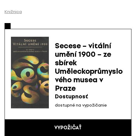
P
r
Knižnica
e
s
k
o
Secese – vitální
č
umění 1900 – ze
i
sbírek
ť
n
Uměleckoprůmyslo
a
vého musea v
o
Praze
b
Dostupnosť
s
a
dostupné na vypožičanie
h
VYPOŽIČAŤ