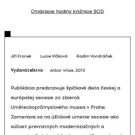
Otváracie hodiny knižnice SCD
Jiří Fronek
Lucie Vlčková
Radim Vondráček
Vydavateľstvo
Arbor vitae, 2013
Publikácia predstavuje špičkové diela českej a
európskej secesie zo zbierok
Uměleckoprůmyslového musea v Prahe.
Zameriava sa na úžitkové umenie secesie ako
súčasť prevratných modernizačných a