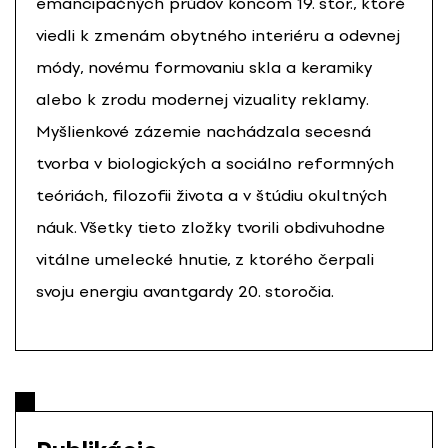
emancipačných prúdov koncom 19. stor., ktoré
viedli k zmenám obytného interiéru a odevnej
módy, novému formovaniu skla a keramiky
alebo k zrodu modernej vizuality reklamy.
Myšlienkové zázemie nachádzala secesná
tvorba v biologických a sociálno reformných
teóriách, filozofii života a v štúdiu okultných
náuk. Všetky tieto zložky tvorili obdivuhodne
vitálne umelecké hnutie, z ktorého čerpali
svoju energiu avantgardy 20. storočia.