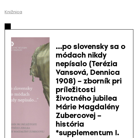
P
r
Knižnica
e
s
k
o
…po slovensky sa o
č
módach nikdy
i
nepísalo (Terézia
ť
n
Vansová, Dennica
a
1908) – zborník pri
o
príležitosti
b
životného jubilea
s
Márie Magdalény
a
Zubercovej –
h
história
*supplementum I.