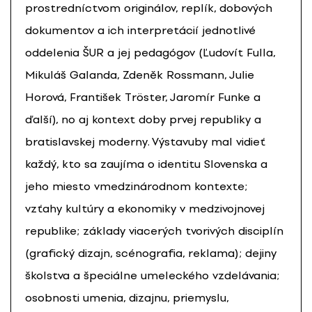
prostredníctvom originálov, replík, dobových
dokumentov a ich interpretácií jednotlivé
oddelenia ŠUR a jej pedagógov (Ľudovít Fulla,
Mikuláš Galanda, Zdeněk Rossmann, Julie
Horová, František Tröster, Jaromír Funke a
ďalší), no aj kontext doby prvej republiky a
bratislavskej moderny. Výstavuby mal vidieť
každý, kto sa zaujíma o identitu Slovenska a
jeho miesto vmedzinárodnom kontexte;
vzťahy kultúry a ekonomiky v medzivojnovej
republike; základy viacerých tvorivých disciplín
(grafický dizajn, scénografia, reklama); dejiny
školstva a špeciálne umeleckého vzdelávania;
osobnosti umenia, dizajnu, priemyslu,