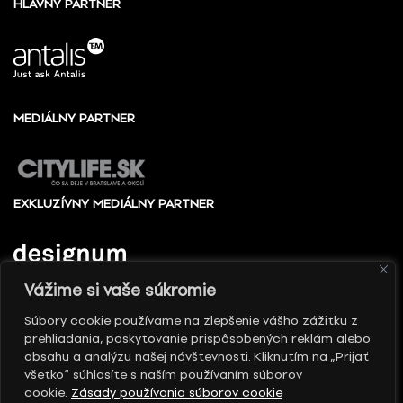
HLAVNÝ PARTNER
MEDIÁLNY PARTNER
EXKLUZÍVNY MEDIÁLNY PARTNER
Vážime si vaše súkromie
Súbory cookie používame na zlepšenie vášho zážitku z
prehliadania, poskytovanie prispôsobených reklám alebo
© 2010 - 2026 Slovenské centrum dizajnu, Všetky
obsahu a analýzu našej návštevnosti. Kliknutím na „Prijať
práva vyhradené
všetko“ súhlasíte s naším používaním súborov
cookie.
Zásady používania súborov cookie