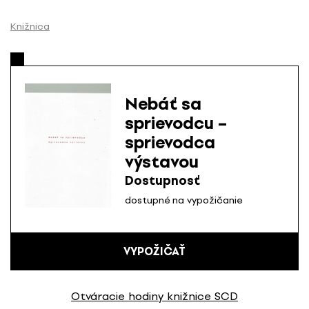
P
r
Knižnica
e
s
k
o
Nebáť sa
č
sprievodcu –
i
sprievodca
ť
n
výstavou
a
Dostupnosť
o
dostupné na vypožičanie
b
s
a
VYPOŽIČAŤ
h
Otváracie hodiny knižnice SCD