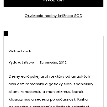
VYPOŽIČAŤ
Otváracie hodiny knižnice SCD
Wilfried Koch
Vydavateľstvo
Euromedia, 2012
Dejiny európskej architektúry od antických
čias cez románsky a gotický sloh, španielský
islam, renesanciu a manierizmus, barok,
klasicizmus a secesiu po súčasnosť. Kniha
pojednáva o stavebných štýloch sakrálnej