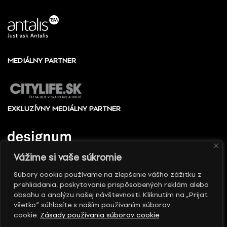
MEDIÁLNY PARTNER
EXKLUZÍVNY MEDIÁLNY PARTNER
Vážime si vaše súkromie
Súbory cookie používame na zlepšenie vášho zážitku z
prehliadania, poskytovanie prispôsobených reklám alebo
© 2010 - 2026 Slovenské centrum dizajnu, Všetky
obsahu a analýzu našej návštevnosti. Kliknutím na „Prijať
práva vyhradené
všetko“ súhlasíte s naším používaním súborov
cookie.
Zásady používania súborov cookie