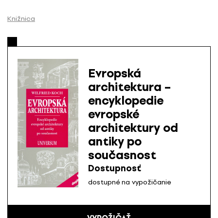
P
r
Knižnica
e
s
k
o
Evropská
č
architektura –
i
encyklopedie
ť
n
evropské
a
architektury od
o
antiky po
b
současnost
s
Dostupnosť
a
h
dostupné na vypožičanie