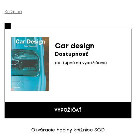
P
r
Knižnica
e
s
k
o
Car design
č
Dostupnosť
i
ť
dostupné na vypožičanie
n
a
o
b
s
a
VYPOŽIČAŤ
h
Otváracie hodiny knižnice SCD