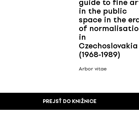
guide to fine ar
in the public
space in the er
of normalisati
in
Czechoslovakia
(1968-1989)
Arbor vitae
PREJSŤ DO KNIŽNICE