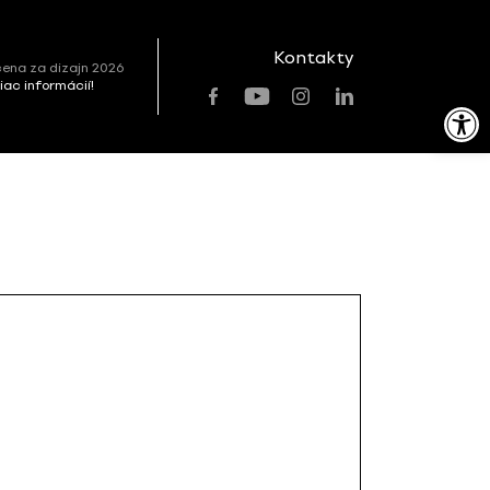
Kontakty
ena za dizajn 2026
viac informácií!
Open toolbar