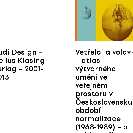
udi Design –
Vetřelci a volav
elius Klasing
– atlas
erlag – 2001-
výtvarného
013
umění ve
veřejném
prostoru v
Československu
období
normalizace
(1968-1989) – a