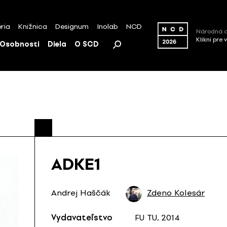
ria
Knižnica
Designum
Inolab
NCD
Národná c
Klikni pre 
Osobnosti
Diela
O SCD
ADKE1
Andrej Haščák
Zdeno Kolesár
Vydavateľstvo
FU TU, 2014