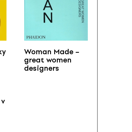
ky
Woman Made –
great women
designers
 v