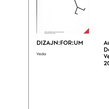
DIZAJN:FOR:UM
A
D
Veda
V
2