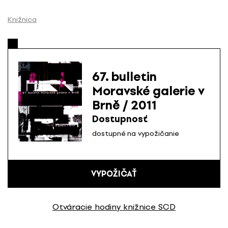
P
r
Knižnica
e
s
k
o
67. bulletin
č
Moravské galerie v
i
Brně / 2011
ť
n
Dostupnosť
a
dostupné na vypožičanie
o
b
s
VYPOŽIČAŤ
a
h
Otváracie hodiny knižnice SCD