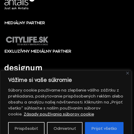
MEDIÁLNY PARTNER
EXKLUZÍVNY MEDIÁLNY PARTNER
Vážime si vaše súkromie
Súbory cookie používame na zlepšenie vášho zážitku z
prehliadania, poskytovanie prispôsobených reklám alebo
© 2010 - 2026 Slovenské centrum dizajnu, Všetky
obsahu a analýzu našej návštevnosti. Kliknutím na „Prijať
práva vyhradené
všetko“ súhlasíte s naším používaním súborov
cookie.
Zásady používania súborov cookie
Prispôsobiť
Odmietnuť
Prijať všetko