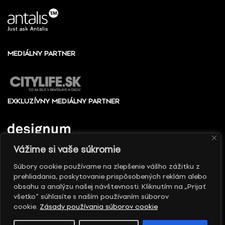
MEDIÁLNY PARTNER
EXKLUZÍVNY MEDIÁLNY PARTNER
Vážime si vaše súkromie
Súbory cookie používame na zlepšenie vášho zážitku z
prehliadania, poskytovanie prispôsobených reklám alebo
© 2010 - 2026 Slovenské centrum dizajnu, Všetky
obsahu a analýzu našej návštevnosti. Kliknutím na „Prijať
práva vyhradené
všetko“ súhlasíte s naším používaním súborov
cookie.
Zásady používania súborov cookie