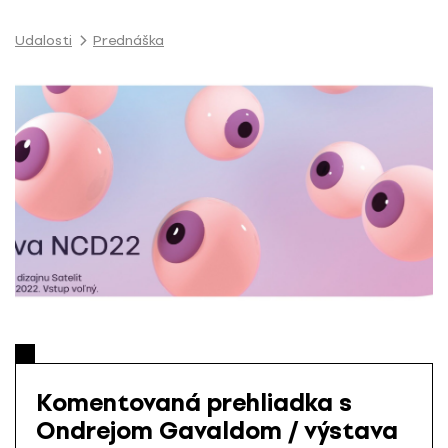
P
r
Udalosti
Prednáška
e
s
k
o
č
i
ť
n
a
o
b
s
a
h
Komentovaná prehliadka s
Ondrejom Gavaldom / výstava