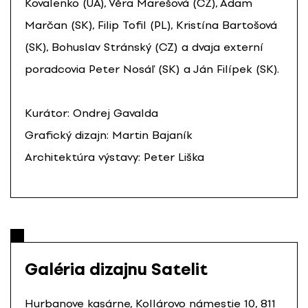
Kovalenko (UA), Věra Marešová (CZ), Adam
Marčan (SK), Filip Tofil (PL), Kristína Bartošová
(SK), Bohuslav Stránský (CZ) a dvaja externí
poradcovia Peter Nosáľ (SK) a Ján Filípek (SK).
Kurátor: Ondrej Gavalda
Grafický dizajn: Martin Bajaník
Architektúra výstavy: Peter Liška
Galéria dizajnu Satelit
Hurbanove kasárne, Kollárovo námestie 10, 811