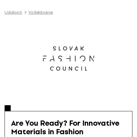
P
r
Udalosti
Vzdelávanie
e
s
k
o
č
i
ť
n
a
o
b
s
a
h
Are You Ready? For Innovative
Materials in Fashion