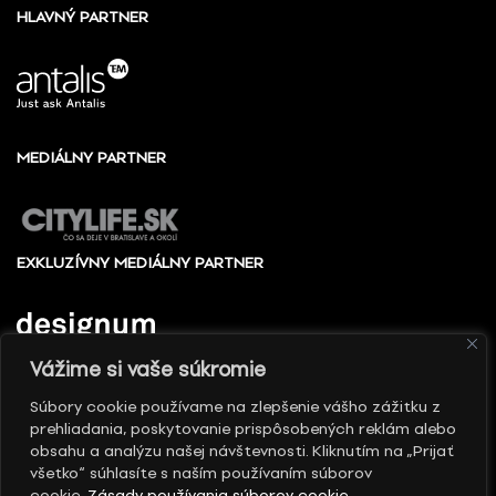
HLAVNÝ PARTNER
MEDIÁLNY PARTNER
EXKLUZÍVNY MEDIÁLNY PARTNER
Vážime si vaše súkromie
Súbory cookie používame na zlepšenie vášho zážitku z
prehliadania, poskytovanie prispôsobených reklám alebo
© 2010 - 2026 Slovenské centrum dizajnu, Všetky
obsahu a analýzu našej návštevnosti. Kliknutím na „Prijať
práva vyhradené
všetko“ súhlasíte s naším používaním súborov
cookie.
Zásady používania súborov cookie